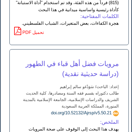
(815) فرداً من هذه الفئة، وقد تم استخدام "أداة الاستبانة"
كأداة رئيسية واساسية ميدانية في هذا البحث
الكلمات المفتاحية:
هجرة الكفاءات، بعض المتغيرات، الشباب الفلسطيني.
PDF تحميل
مرويات فضل أهل قباء في الطهور
(دراسة حديثية نقدية)
إعداد: الباحث/ سَوَدْغو سالم إبراهيم
طالب دكتوراه بقسم فقه السنة ومصادرها، كلية الحديث
الشريف والدراسات الإسلامية، الجامعة الإسلامية بالمدينة
المنورة، المملكة العربية السعودية
doi.org/10.52132/Ajrsp/v5.50.21
الملخص:
يهدف هذا البحث إلى الوقوف على صحة المرويات