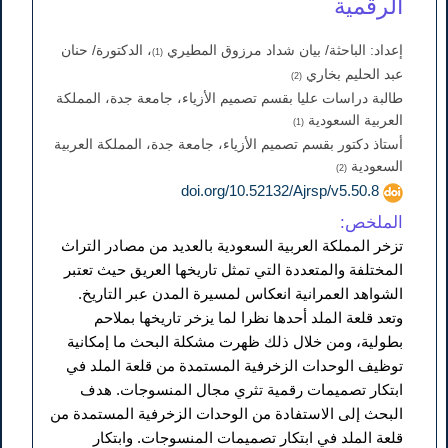
الرقمية
إعداد: الباحثة/ بيان شداد مرزوق المطيري
، الدكتورة/ حنان
(1)
عبد الحليم بخاري
(2)
طالبة دراسات عليا بقسم تصميم الأزياء، جامعة جدة، المملكة
العربية السعودية
(1)
أستاذ دكتور بقسم تصميم الأزياء، جامعة جدة، المملكة العربية
السعودية
(2)
doi.org/10.52132/Ajrsp/v5.50.8
الملخص:
تزخر المملكة العربية السعودية بالعديد من مصادر التراث
المختلفة والمتعددة التي تمثل تاريخها العريق حيث تعتبر
الشواهد العمرانية انعكاس لمسيرة المدن عبر التاريخ.
وتعد قلعة الملد أحدها نظرا لما يزخر تاريخها بملاحم
بطولية، ومن خلال ذلك ظهرت مشكلة البحث ما إمكانية
توظيف الوحدات الزخرفية المستمدة من قلعة الملد في
ابتكار تصميمات رقمية تثري مجال المنسوجات. هدف
البحث إلى الاستفادة من الوحدات الزخرفية المستمدة من
قلعة الملد في ابتكار تصميمات المنسوجات. وابتكار