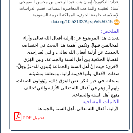
إعداد: الدكتورة/ إيمان بنت عبد الرحمن بن محسن الضويحي
أستاذ العقيدة والمذاهب المعاصرة المساعد، قسم الدراسات
الإسلامية، جامعة الجوف، المملكة العربية السعودية
doi.org/10.52132/Ajrsp/v5.50.15
الملخص:
يتحدث هذا الموضوع عن: [أزلية أفعال الله تعالى وآراء
المخالفين فيها]. وتكمن أهمية هذا البحث في اختصاصه
بالحديث عن أزلية أفعال الله تعالى، والتي تُعد إحدى
القضايا الخلافية بين أهل السنة والجماعة، وبين الفِرَق
الأخرى؛ حيث إنَّ أهل السنة والجماعة يُثبتون لله-عزَّ وجلَّ-
صفات الأفعال، وأنها قديمة أزلية، ومتعلقة بمشيئته
سبحانه. في حين تُنكر بعض الفِرَق ذلك، ويُؤولون الصفات،
ولهم آراؤهم في أفعال الله تعالى الأزلية والتي تُخالف
منهج أهل السنة والجماعة.
الكلمات المفتاحية:
الأزلية، أفعال الله تعالى، أهل السنة والجماعة
PDF تحميل