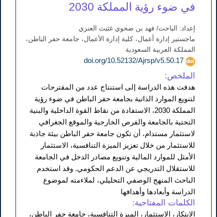
في ضوء رؤية المملكة 2030
إعداد: الباحث/ فهد بن ضحوي غثيث العنزي
ماجستير إدارة أعمال، كلية إدارة الأعمال، جامعة حفر الباطن،
المملكة العربية السعودية
doi.org/10.52132/Ajrsp/v5.50.17
الملخص:
هدفت هذه الدراسة إلى استنتاج عدد من المقترحات
لتنويع الموارد الذاتية بجامعة حفر الباطن في ضوء رؤية
المملكة 2030، الاستفادة من نقاط القوة الداخلية والبنية
التحتية بالجامعة والفرص الخارجية والموقع الجغرافي
لاستثمار مستدام، أن تكون جامعة حفر الباطن بيئة جاذبة
للاستثمار من خلال تعزيز الميزة التنافسية، الاستثمار
الأمثل للموارد المالية وتنويع مصادر الدخل في الجامعة
للاستقلال التدريجي عن الدعم الحكومي. وقد استخدم
الباحث المنهج الوصفي التحليلي، لملاءمته لموضوع
الدراسة وأبعادها وأهدافها
الكلمات المفتاحية:
الابتكار، الاستثمار، الميزة التنافسية، جامعة حفر الباطن،