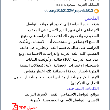
المملكة العربية السعودية
(4,3,2)
doi.org/10.52132/Ajrsp/v5.50.3
الملخص:
هدفت هذه الدراسة إلى تحديد أثر مواقع التواصل
الاجتماعي على تغيير القيَم الأسرية في المجتمع
السعودي، ولتحقيق ذلك اعتمدت الدراسة على منهج
المسح الاجتماعي، واستخدمت أداة الاستبانة، وطُبِّقت
الدراسة على طالبات قسم اللغة الإنجليزية في جامعة
القصيم، كلية اللغة العربية والدراسات الاجتماعية، وبلغ
عدد عينة الدراسة (100) طالبة، وعُولِجت البيانات
باستخدام الاختبارات الإحصائية الآتية: (معدّلات النسبة
المئوية-اختبار العلاقة الإحصائية كا2- اختبار مقياس
الارتباط كرامير-اختبار مقياس الارتباط جاما-اختبار العامل
التحليلي التوكيدي).
الكلمات المفتاحية:
مواقع التواصل الاجتماعي، القيم، الأسرة، الترابط
الأسري، التواصل الأسري، الخصوصية الأسرية
PDF تحميل