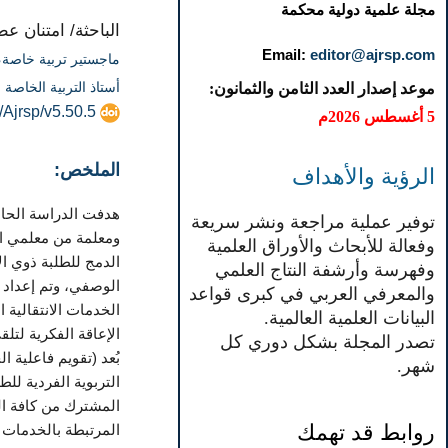
مجلة علمية دولية محكمة
الباحثة/ امتنان ع
Email:
editor@ajrsp.com
ماجستير تربية خاصة، 
أستاذ التربية الخاصة 
موعد إصدار العدد الثامن والثمانون:
/Ajrsp/v5.50.5
5 أغسطس 2026م
الملخص:
الرؤية والأهداف
توفير عملية مراجعة ونشر سريعة
ومعلمة من معلمي ال
وفعالة للأبحاث والأوراق العلمية
الدمج للطلبة ذوي ال
وفهرسة وأرشفة النتاج العلمي
الوصفي، وتم إعداد ا
والمعرفي العربي في كبرى قواعد
الخدمات الانتقالية 
البيانات العلمية العالمية.
الإعاقة الفكرية لتلق
تصدر المجلة بشكل دوري كل
بُعد (تقويم فاعلية ا
شهر.
التربوية الفردية لل
المشترك من كافة ال
روابط قد تهمك
المرتبطة بالخدمات ال