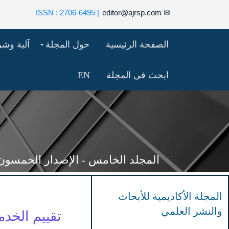
| ISSN : 2706-6495
editor@ajrsp.com
✉
الصفحة الرئيسية
حول المجلة
آلية وش
ابحث في المجلة
EN
المجلد الخامس - الإصدار الخمسون (152 -74
المجلة الأكاديمية للأبحاث
والنشر العلمي
تقييم الخدم