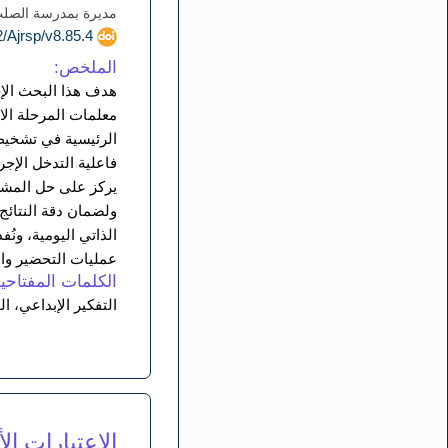
مديرة بمدرسة الصلب ا
doi.org/10.52132/Ajrsp/v8.85.4
الملخص:
هدف هذا البحث الإج
معلمات المرحلة الا
الرئيسية في تشخيص 
يركز على حل المشك
ولضمان دقة النتائج
عمليات التحضير وا
الكلمات المفتاحية
التفكير الإبداعي، 
الاعتبارات ا