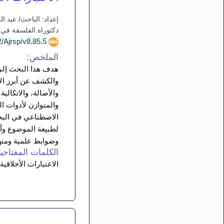
إعداد: الباحث/ عبد ال
دكتوراه الفلسفة في 
doi.org/10.52132/Ajrsp/v8.85.5
الملخص:
هدف هذا البحث إلى 
والكشف عن أبرز الاع
والأصالة، والاتكالي
والمتوازن لأدوات ا
الاصطناعي في البحث
لطبيعة الموضوع وأه
وضوابط علمية ومنه
الكلمات المفتاحية
الاعتبارات الأخلاق