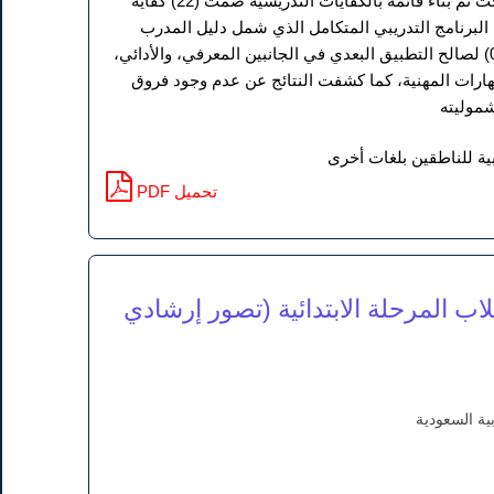
طلاب الدبلوم، واتبع البحث المنهج شبه التجريبي ذي المجموعة الواحدة، ولتحقيق أهداف البحث تم بناء قائمة بالكفايات التدريسية ضمت (22) كفاية
البرنامج التدريبي المتكامل الذي شمل دليل المدرب
وكراسة أنشطة المتدرب. أسفرت النتائج عن وجود فروق ذات دلالة إحصائية عند مستوى (0.01) لصالح التطبيق البعدي في الجانبين المعرفي، والأدائي،
الية في تنمية المهارات المهنية، كما كشفت النتائج عن عدم وجود فروق
شموليته
ربية للناطقين بلغات أخرى
PDF تحميل
ب المرحلة الابتدائية (تصور إرشادي
بية السعودية