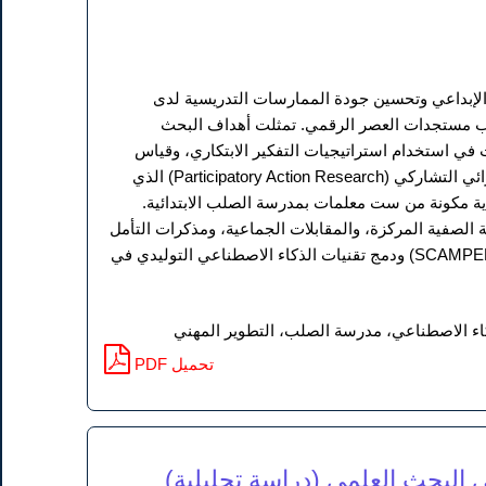
 الإبداعي وتحسين جودة الممارسات التدريسية لدى
 تواكب مستجدات العصر الرقمي. تمثلت أهداف البحث
 في استخدام استراتيجيات التفكير الابتكاري، وقياس
فاعلية التدخل الإجرائي في رفع كفاءة الأداء المهني العام. اعتمدت الدراسة منهج البحث الإجرائي التشاركي (Participatory Action Research) الذي
ة مكونة من ست معلمات بمدرسة الصلب الابتدائية.
 الصفية المركزة، والمقابلات الجماعية، ومذكرات التأمل
الذاتي اليومية، ونُفذ العمل عبر دورتين إجرائيتين شملتا ورش عمل تدريبية على استراتيجية (SCAMPER) ودمج تقنيات الذكاء الاصطناعي التوليدي في
ذكاء الاصطناعي، مدرسة الصلب، التطوير المهني
PDF تحميل
 البحث العلمي (دراسة تحليلية)