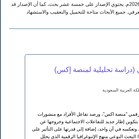
الإصدار الخامس والثمانون من المجلة الاكاديمية للابحاث والنشر العلمي، تاريخ النشر: 5 مايو 2026م. يحتوي الإصدار على خمسة عشر بحث، كما أن الإصدار قد
معرفي. جميع الأبحاث متاحة للتحميل والتعقيب والاستشهاد
ي (دراسة تحليلية لمنصة إكس)
كة العربية السعودية
لرقمي "منصة اكس"، ورصد تفاعل الأفراد مع منشورات
وين إطار جديد للتفاعلات الاجتماعية وخروجها عن
د وتعكسه في آن واحد، إضافة إلى قدرتها على التأثير على
البحث النوعي منهج الإثنوغرافيا الرقمية الذي يحلل