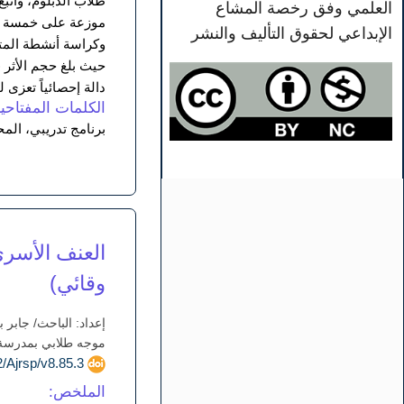
العلمي وفق رخصة المشاع
موزعة على خمسة محا
الإبداعي لحقوق التأليف والنشر
دالة إحصائياً تعزى 
الكلمات المفتاحية
برنامج تدريبي، المح
العنف الأسري
وقائي)
إعداد: الباحث/ جابر
موجه طلابي بمدرسة عب
doi.org/10.52132/Ajrsp/v8.85.3
الملخص: