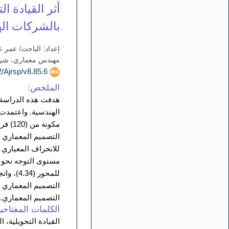
أثر القيادة 
بالشركات ال
إعداد: الباحث/ عمر ع
مهندس معماري، شركة
doi.org/10.52132/Ajrsp/v8.85.6
الملخص:
هدفت هذه الدراسة إ
الهندسية. واعتمدت 
مكونة
مستوى التوجه نحو 
التصميم المعماري ب
التصميم المعماري.
الكلمات المفتاحية
القيادة التحويلية، 