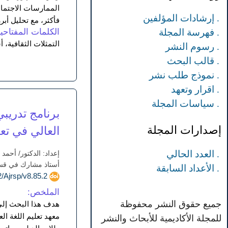
. إرشادات المؤلفين
فأكثر، مع تحليل أبرز الردود علي
. فهرسة المجلة
الكلمات المفتاحية
التمثلات الثقافية،
. رسوم النشر
. قالب البحث
. نموذج طلب نشر
. اقرار وتعهد
. سياسات المجلة
برنامج تدريبي
إصدارات المجلة
العالي في تعل
. العدد الحالي
إعداد: الدكتور/ أحم
أستاذ مشارك في قسم إ
. الأعداد السابقة
doi.org/10.52132/Ajrsp/v8.85.2
الملخص:
جميع حقوق النشر محفوظة
هدف هذا البحث إلى 
للمجلة الأكاديمية للأبحاث والنشر