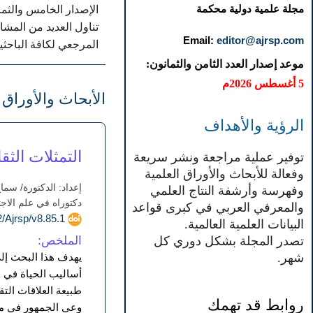
مجلة علمية دولية محكمة
تناول العديد من المشا
Email:
editor@ajrsp.com
المرجعي لكافة الباحثين
موعد إصدار العدد الثامن والثمانون:
5 أغسطس 2026م
الأبحاث والأوراق 
الرؤية والأهداف
التمثلات الث
توفير عملية مراجعة ونشر سريعة
وفعالة للأبحاث والأوراق العلمية
إعداد: الدكتورة/ سم
وفهرسة وأرشفة النتاج العلمي
دكتوراه في علم الاجت
والمعرفي العربي في كبرى قواعد
doi.org/10.52132/Ajrsp/v8.85.1
البيانات العلمية العالمية.
الملخص:
تصدر المجلة بشكل دوري كل
يهدف هذا البحث إلى
شهر.
أساليب الحياة في 
طبيعة العلاقات التق
روابط قد تهمك
وعي الجمهور في مخت