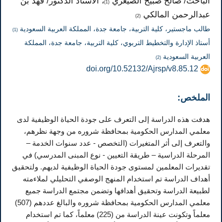
الباحث/ صالح صبيح الصيعري
، الأستاذ الدكتور/ فهد بن
(1)
عبدالرحمن المالكي
(2)
طالب ماجستير، كلية التربية، جامعة جدة، المملكة العربية السعودية
(1)
أستاذ الإدارة والتخطيط التربوي، كلية التربية، جامعة جدة، المملكة
العربية السعودية
(2)
doi.org/10.52132/Ajrsp/v8.85.12
الملخص:
هدفت هذه الدراسة إلى التعرف على جودة الحياة الوظيفية لدى
معلمي المدارس الحكومية بمحافظة شروره من وجهة نظرهم،
والتعرف إلى أثر المتغيرات (التخصص - عدد سنوات الخدمة –
المرحلة الدراسية – طريقة التعيين - نوع المبنى المدرسي) في
تقديرات المعلمين لمستوى جودة الحياة الوظيفية لديهم. ولتحقيق
أهداف الدراسة تم استخدام المنهج الوصفي التحليلي لملاءمته
لطبيعة الدراسة وتحقيق أهدافها وتضمن مجتمع الدراسة جميع
معلمي المدارس الحكومية بمحافظة شروره والبالغ عددهم (507)
معلماً وتكونت عينة الدراسة من (225) معلماً، كما تم استخدام