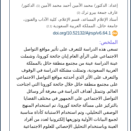
إعداد: الدكتور/ محمد الأمين أحمد محمد الأمين
الدكتور/
(1)،
عارف جمعة بيرو ترك
(2)
أستاذ الإعلام المساعد، قسم الإعلام، كلية الآداب والفنون،
جامعة حائل، المملكة العربية السعودية
(2,1)
doi.org/10.52132/Ajrsp/v6.64.1
الملخص:
تسعى هذه الدراسة للتعرف على تأثير مواقع التواصل
الاجتماعي على الرأي العام إبان جائحة كورونا، وشملت
عينة الدراسة عينة من مجتمع منطقة حائل بالمملكة
العربية السعودية، وتمثلت مشكلة الدراسة في الوقوف
والتعرف على الأثر الذي أحدثته مواقع التواصل الاجتماعي
على مجتمع منطقة حائل خلال جائحة كورونا التي اجتاحت
العالم. وتتمثل أهداف الدراسة في معرفة أثر وسائل
التواصل الاجتماعي على الجمهور في مختلف القضايا
بالتركيز على مسألة جائحة كورونا، تم استخدام المنهج
الوصفي التحليلي، وتم استخدام الاستبانة كأداة مناسبة
لجمع البيانات الأولية وتوزيعها إلكترونيا لعدد من أفراد
العينة وباستخدام التحليل الإحصائي للعلوم الاجتماعية