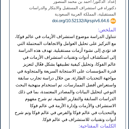
إعداد: الدكتور/ أحمد بن محمد المنصور
دكتوراه في استشراف المستقبل والابتكار والدراسات
المستقبلية، المملكة العربية السعودية
doi.org/10.52132/Ajrsp/v6.64.6
الملخص:
تتناول الدراسة موضوع استشراف الأزمات في عالم فوكا،
مع التركيز على تحليل العوامل والاتجاهات المحتملة التي
قد تؤدي إلى نشوء أزمات مستقبلية. تهدف هذه الدراسة
إلى استكشاف أدوات وتقنيات استشراف الأزمات في
عالم الفوكا، وتحليل كيفية تطبيقها بشكل فعّال لتعزيز
قدرة المؤسسات على الاستجابة السريعة والمتجاوبة في
مواجهة التحديات الطارئة. من خلال دراسة تجارب سابقة
واستعراض أفضل الممارسات. تم استخدام منهجية البحث
النوعي لتحليل البيانات والمصادر المعتمدة، بما في ذلك
الدراسات السابقة والتقارير العلمية. تم شرح مفهوم
الاستشراف والأزمات وإدارة الأزمة في عالم فوكا
والتحديات في عالم فوكا والفرص في عالم فوكا وتم شرح
أدوات وتقنيات للاستشراف في عالم فوكا.
الكلمات المفتاحية: