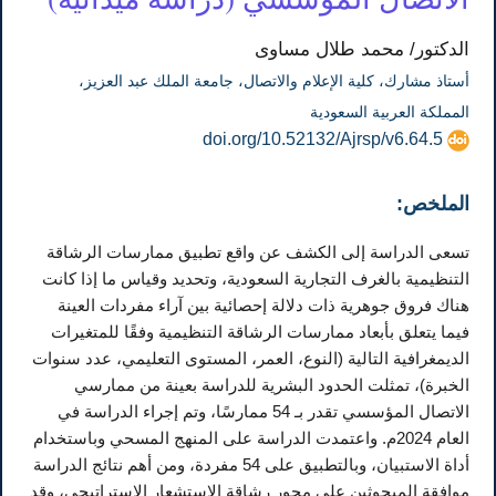
الدكتور/ محمد طلال مساوى
أستاذ مشارك، كلية الإعلام والاتصال، جامعة الملك عبد العزيز،
المملكة العربية السعودية
doi.org/10.52132/Ajrsp/v6.64.5
الملخص:
تسعى الدراسة إلى الكشف عن واقع تطبيق ممارسات الرشاقة
التنظيمية بالغرف التجارية السعودية، وتحديد وقياس ما إذا كانت
هناك فروق جوهرية ذات دلالة إحصائية بين آراء مفردات العينة
فيما يتعلق بأبعاد ممارسات الرشاقة التنظيمية وفقًا للمتغيرات
الديمغرافية التالية (النوع، العمر، المستوى التعليمي، عدد سنوات
الخبرة)، تمثلت الحدود البشرية للدراسة بعينة من ممارسي
الاتصال المؤسسي تقدر بـ 54 ممارسًا، وتم إجراء الدراسة في
العام 2024م. واعتمدت الدراسة على المنهج المسحي وباستخدام
أداة الاستبيان، وبالتطبيق على 54 مفردة، ومن أهم نتائج الدراسة
موافقة المبحوثين على محور رشاقة الاستشعار الاستراتيجي، وقد