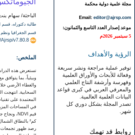
الجيوماتكس
مجلة علمية دولية محكمة
الباحثة/ سهام ب
Email:
editor@ajrsp.com
طالبة دكتوراه، قسم ال
موعد إصدار العدد التاسع والثمانون:
قسم الجغرافيا ونظم ال
5 سبتمبر 2026م
/Ajrsp/v7.80.8
الرؤية والأهداف
الملخص:
توفير عملية مراجعة ونشر سريعة
تستعرض هذه الدراسة 
وفعالة للأبحاث والأوراق العلمية
وفهرسة وأرشفة النتاج العلمي
والمعرفي العربي في كبرى قواعد
البيانات العلمية العالمية.
المعتمدة على تقنيا
تصدر المجلة بشكل دوري كل
شهر.
كم² بالنطاق الشما
رصد ظهور تجمعات ما
روابط قد تهمك