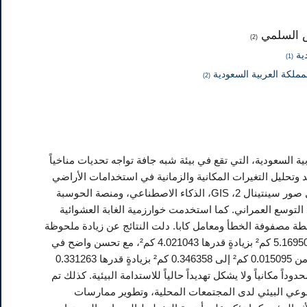
ض السلمي
(2)
دية
(1)
لمملكة العربية السعودية
(2)
 السعودية، التي تقع في بيئة شبه جافة تواجه تحديات مناخياً
خضراء وأهداف المملكة 2030. تهدف الدراسة إلى رصد وتحليل التغيرات المكانية والزمانية في استخدامات الأراضي
والغطاء الأرضي خلال الفترة من 2017م إلى 2023م، مع التركيز على تقنيات الجيوماتكس، مثل صور سينتينال 2، GIS، الذكاء الاصطناعي، ومنصة الحوسبة
هجت الدراسة منهجية تحليلية شملت معالجة الصور، وحساب NDVI وNDBI لرصد التوسع العمراني. كما استخدمت خوارزمية الغابة العشوائية
طة مصفوفة الخطأ ومعامل كابا. دلت النتائج عن زيادة ملحوظة
في المساحات المزروعة بأقصى الشمال الغربي للمحمية، فقد زادت من 1.148464 كم² إلى 5.169507 كم² بزيادةٍ قدرها 4.021043 كم²، مع تحسن واضح في
قيم NDVI، ونجاح جهود التشجير ومكافحة التصحر. كما سجلت الدراسة توسع عمراني محدود من 0.015095 كم² إلى 0.346358 كم² بزيادةٍ قدرها 0.331263
اً مكانياً ولا يشكل تهديداً حالياً للاستدامة البيئية. كذلك تم
وعي البيئي لدى المجتمعات المحلية، وتطوير ممارسات