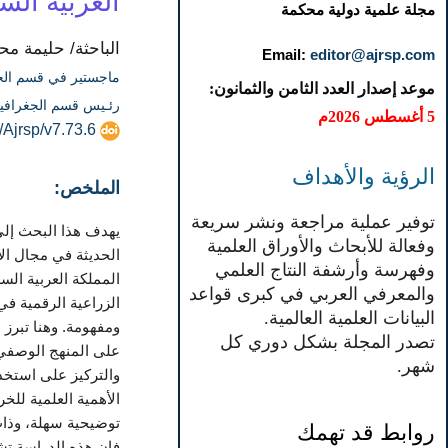
العربية الس
مجلة علمية دولية محكمة
الباحثة/ حليمة مح
Email:
editor@ajrsp.com
ماجستير في قسم الجغر
موعد إصدار العدد الثامن والثمانون:
رئـيس قسم الجغرافيا
5 أغسطس 2026م
/Ajrsp/v7.73.6
الرؤية والأهداف
الملخص:
توفير عملية مراجعة ونشر سريعة
يهدف هذا البحث إلى 
وفعالة للأبحاث والأوراق العلمية
الحديثة في مجال ال
وفهرسة وأرشفة النتاج العلمي
المملكة العربية ال
والمعرفي العربي في كبرى قواعد
الزراعية الرقمية ف
البيانات العلمية العالمية.
ومفهومة. وهنا تبرز
تصدر المجلة بشكل دوري كل
على المنهج الوصفي 
شهر.
والتركيز على استخدا
الأهمية العلمية للخر
توضيحية سهلة، وذات
روابط قد تهمك
فإن هذه الدراسة تشج