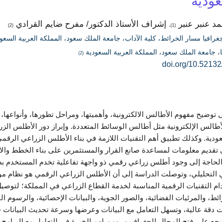
عودية
مد عنبر عنبر
إشراف الأستاذ الدكتور/ مفرح ضايم القرادي
(2)
(1)،
افيا مسار الخرائط، كلية الآداب، جامعة الملك سعود، المملكة العربية السعو
، جامعة الملك سعود، المملكة العربية السعودية
(2)
doi.org/10.52132
توضيح مفهوم الأطالس الالكترونية، وأهميتها، ومراحل تطورها، وأنواعها، و
أطالس الإلكترونية مثل أطالس الوسائط المتعددة. وإبراز دور الأطلس الز
سعودية. وكذلك تطبيق أهم التقنيات اللازمة في بناء الأطلس الزراعي ال
ي تقديم معلومات لمساعدة صانع القرار والمستثمرين على بناء الخطط وال
 الحاجة إلى وجود أطلس زراعي رقمي ذو واجهة تفاعلية تخدم المستخدم 
التحليلي، وتوصلت الدراسة إلى أن الأطلس الزراعي الرقمي هو نظام موح
م التقنيات الرقمية المناسبة لخدمة القطاع الزراعي في المملكة؛ لتوصيل
ائط، والمرئيات الفضائية، والصور الجوية، والبيانات الإحصائية، والرسوم ال
 دقة عالية، وتسهل التعامل مع البيانات وعرضها وسرعة تحديث البيانات 
ع على فتح المجال للجغرافيين، ومن لهم الخبرة في التعامل مع البرامج ا