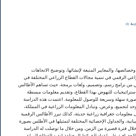
دية
(1)
خصائصها، والمعايير المتبعة لإنشائها، وتوضيح الاتجاهات
راعي الرقمي في تنمية مجالات القطاع الزراعي المختلفة في
رقمي من برامج رسم، وتصميم، ولغات برمجة. حيث تساهم الأطالس
استراتيجيات للنهوض بهذا القطاع، وتقديم معلومات مبسطة
بصورة سهلة وسريعة للوصول للمعلومة. اعتمدت هذه الدراسة
د لتجميع، وعرض، وتبادل المعلومات الزراعية في المملكة،
 معلومات جغرافية زراعية حديثة، كذلك تبرز الأطالس الرقمية
بيانية، والجداول الإحصائية المختلفة لتمثيلها في الأطلس بصورة
خلال فترة قصيرة من الزمن. ومن خلال ما توصلت له الدراسة
لجغرافية على إعداد الخرائط المختلفة لتفيد القطاع الزراعي،