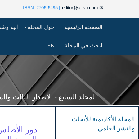
| ISSN: 2706-6495
editor@ajrsp.com
✉
الصفحة الرئيسية
حول المجلة
آلية وش
ابحث في المجلة
EN
المجلد السابع - الإصدار الثالث والسبعون (4
المجلة الأكاديمية للأبحاث
والنشر العلمي
دور الأطلس