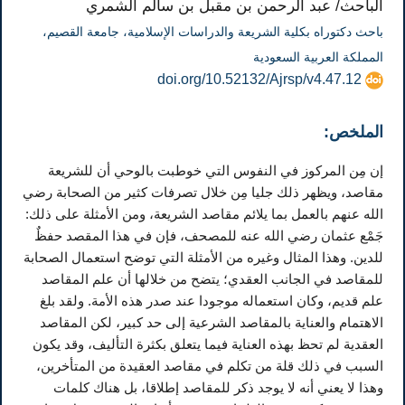
الباحث/ عبد الرحمن بن مقبل بن سالم الشمري
باحث دكتوراه بكلية الشريعة والدراسات الإسلامية، جامعة القصيم،
المملكة العربية السعودية
doi.org/10.52132/Ajrsp/v4.47.12
الملخص:
إن مِن المركوز في النفوس التي خوطبت بالوحي أن للشريعة
مقاصد، ويظهر ذلك جليا مِن خلال تصرفات كثير من الصحابة رضي
الله عنهم بالعمل بما يلائم مقاصد الشريعة، ومن الأمثلة على ذلك:
جَمْع عثمان رضي الله عنه للمصحف، فإن في هذا المقصد حفظٌ
للدين. وهذا المثال وغيره من الأمثلة التي توضح استعمال الصحابة
للمقاصد في الجانب العقدي؛ يتضح من خلالها أن علم المقاصد
علم قديم، وكان استعماله موجودا عند صدر هذه الأمة. ولقد بلغ
الاهتمام والعناية بالمقاصد الشرعية إلى حد كبير، لكن المقاصد
العقدية لم تحظ بهذه العناية فيما يتعلق بكثرة التأليف، وقد يكون
السبب في ذلك قلة من تكلم في مقاصد العقيدة من المتأخرين،
وهذا لا يعني أنه لا يوجد ذكر للمقاصد إطلاقا، بل هناك كلمات