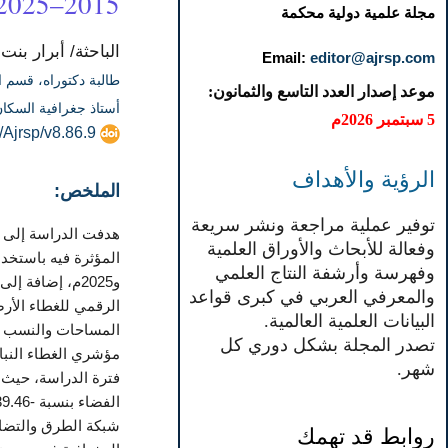
2015–2025م باستخدام الاستشعار عن بُعد ونظم المعلومات الجغرافية
مجلة علمية دولية محكمة
الباحثة/ أبرار ب
Email:
editor@ajrsp.com
طالبة دكتوراه، قسم ال
موعد إصدار العدد التاسع والثمانون:
أستاذ جغرافية السكان
5 سبتمبر 2026م
/Ajrsp/v8.86.9
الرؤية والأهداف
الملخص:
توفير عملية مراجعة ونشر سريعة
وفعالة للأبحاث والأوراق العلمية
وفهرسة وأرشفة النتاج العلمي
والمعرفي العربي في كبرى قواعد
الرقمي للغطاء الأر
البيانات العلمية العالمية.
تصدر المجلة بشكل دوري كل
شهر.
شبكة الطرق والتضاري
روابط قد تهمك