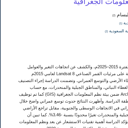
لبسام
(2)
دية
(1)
ية السعودية
(2)
هدفت الدراسة إلى تحليل التغير في الغطاء الأرضي ببلدية الشرائع بمدينة مكة المكرمة خلال الفترة 2015–2025م، والكشف عن اتجاهات التغير والعوامل
المؤثرة فيه باستخدام تقنيات الاستشعار عن بعد ونظم المعلومات الجغرافية. واعتمدت الدراسة على مرئيات القمر الصناعي Landsat 8 لعامي 2015م
ل تأثير التضاريس في أنماط الغطاء الأرضي والتوسع العمراني. وتضمنت الدراسة إجراء التصنيف
غطاء النباتي، والمناطق الجبلية والمنحدرات، مع حساب
المساحات والنسب المئوية لكل فئة، وتحليل التغيرات المكانية والزمانية باستخدام برنامج ArcMap ضمن بيئة نظم المعلومات الجغرافية (GIS) كما تم توظيف
 البيئية والعمرانية داخل منطقة الدراسة. وأظهرت النتائج حدوث توسع عمراني واضح خلال
عمرانية بنسبة +43.42%، مع تركز الامتداد العمراني في الاتجاهات الوسطى والجنوبية، مقابل تراجع الأراضي
الفضاء بنسبة -39.46%، وانخفاض الغطاء النباتي بنسبة -70.15%، في حين سجلت المناطق الجبلية والمنحدرات تغيرًا محدودًا بنسبة -3.46%. كما تبين أن
تؤكد الدراسة أهمية تقنيات الاستشعار عن بعد ونظم المعلومات