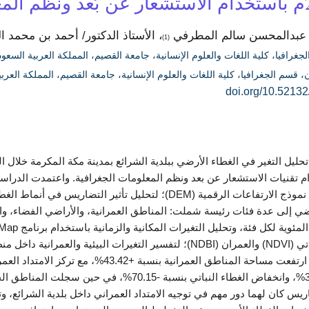
نت عبدالمحسن سالم المطرفي
، الأستاذ الدكتور/ أحمد بن محمد ا
(1)
جغرافيا، كلية اللغات والعلوم الإنسانية، جامعة القصيم، المملكة العربية السعو
، قسم الجغرافيا، كلية اللغات والعلوم الإنسانية، جامعة القصيم، المملكة العرب
doi.org/10.52132
و2025م، إضافة إلى نموذج الارتفاعات الرقمية (DEM)؛ لتحلي
ضي إلى عدة فئات رئيسة شملت: المناطق العمرانية، والأراضي الفضاء، وال
مؤشري الغطاء النباتي (NDVI) والعمران (NDBI)؛ لتفسير التغيرات
فترة الدراسة، حيث ارتفعت مساحة المناطق ال
س كان لهما دور مهم في توجيه الامتداد العمراني داخل بلدية الشرائع، و