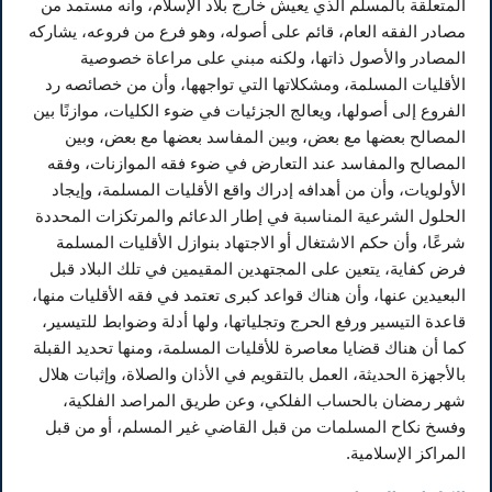
المتعلقة بالمسلم الذي يعيش خارج بلاد الإسلام، وأنه مستمد من
مصادر الفقه العام، قائم على أصوله، وهو فرع من فروعه، يشاركه
المصادر والأصول ذاتها، ولكنه مبني على مراعاة خصوصية
الأقليات المسلمة، ومشكلاتها التي تواجهها، وأن من خصائصه رد
الفروع إلى أصولها، ويعالج الجزئيات في ضوء الكليات، موازنًا بين
المصالح بعضها مع بعض، وبين المفاسد بعضها مع بعض، وبين
المصالح والمفاسد عند التعارض في ضوء فقه الموازنات، وفقه
الأولويات، وأن من أهدافه إدراك واقع الأقليات المسلمة، وإيجاد
الحلول الشرعية المناسبة في إطار الدعائم والمرتكزات المحددة
شرعًا، وأن حكم الاشتغال أو الاجتهاد بنوازل الأقليات المسلمة
فرض كفاية، يتعين على المجتهدين المقيمين في تلك البلاد قبل
البعيدين عنها، وأن هناك قواعد كبرى تعتمد في فقه الأقليات منها،
قاعدة التيسير ورفع الحرج وتجلياتها، ولها أدلة وضوابط للتيسير،
كما أن هناك قضايا معاصرة للأقليات المسلمة، ومنها تحديد القبلة
بالأجهزة الحديثة، العمل بالتقويم في الأذان والصلاة، وإثبات هلال
شهر رمضان بالحساب الفلكي، وعن طريق المراصد الفلكية،
وفسخ نكاح المسلمات من قبل القاضي غير المسلم، أو من قبل
المراكز الإسلامية.