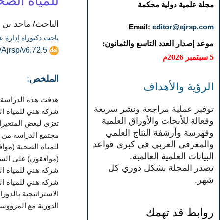
للمياه الصح
مجلة علمية دولية محكمة
الباحث/ ماجد بن 
Email:
editor@ajrsp.com
باحث دكتوراه إدارة عا
موعد إصدار العدد التاسع والثمانون:
/Ajrsp/v6.72.5
5 سبتمبر 2026م
الملخص:
الرؤية والأهداف
هدفت هذه الدراسة إ
توفير عملية مراجعة ونشر سريعة
شركة هني للمياه الص
وفعالة للأبحاث والأوراق العلمية
تعزى لبعض المتغيرا
وفهرسة وأرشفة النتاج العلمي
والمعرفي العربي في كبرى قواعد
البيانات العلمية العالمية.
تصدر المجلة بشكل دوري كل
شركة هني للمياه ال
شهر.
شركة هني للمياه ال
الاستراتيجية بالدور
الدورية مع المرؤوسي
روابط قد تهمك