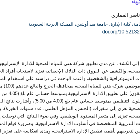
ية
ناصر العماري
مة، كلية الإدارة، جامعة ميد أوشين، المملكة العربية السعودية
doi.org/10.52132
لى الكشف عن مدى تطبيق شركة هني للمياه الصحية للإدارة الإستراتيجي
حية، والكشف عن الفروق ذات الدلالة الإحصائية تعزى لاستجابة أفراد العي
ت الديموغرافية والشخصية. واعتمد الباحث في دراسته على استخدام المنه
مجتمع 
(موافقون) على السلوك التنظيمي بم
صحية تعزى إلى متغيرات (الجنس، المؤهل العلمي، عدد سنوات الخبرة)، ب
صحية تعزى إلى متغير المستوى الوظيفي. وفي ضوء النتائج التي توصلت إ
ات التدريبية المتخصصة في أسلوب الإدارة الاستراتيجية، وضرورة قيام الم
ن لتعريفهم بأهمية تطبيق الإدارة الاستراتيجية ومدى انعكاسه على تعزيز 