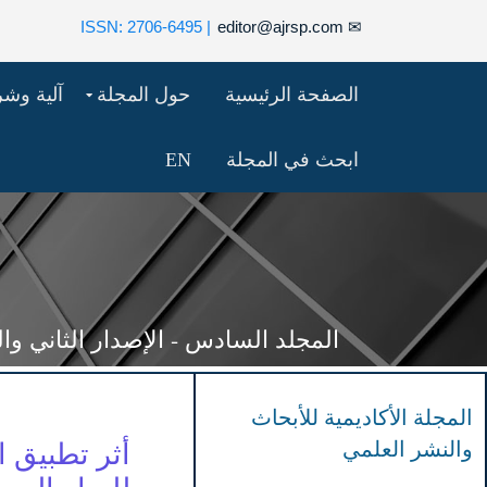
| ISSN: 2706-6495
editor@ajrsp.com
✉
الصفحة الرئيسية
حول المجلة
آلية وش
ابحث في المجلة
EN
المجلد السادس - الإصدار الثاني والسبعون
المجلة الأكاديمية للأبحاث
والنشر العلمي
أثر تطبيق ا