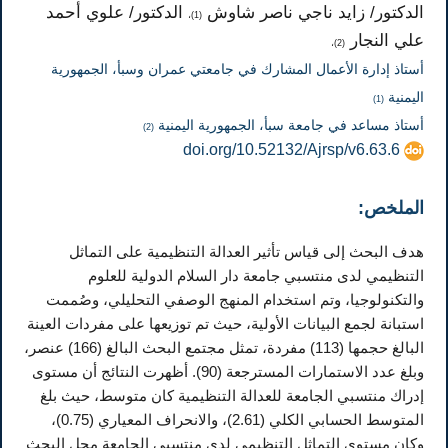
الدكتور/ زايد ناجي ناصر شاوش
الدكتور/ علوي أحمد
(1)،
علي النجار
(2)،
أستاذ إدارة الأعمال المشارك في جامعتي عمران وسبأ، الجمهورية
اليمنية
(1)
أستاذ مساعد في جامعة سبأ، الجمهورية اليمنية
(2)
doi.org/10.52132/Ajrsp/v6.63.6
الملخص:
هدف البحث إلى قياس تأثير العدالة التنظيمية على التماثل
التنظيمي لدى منتسبي جامعة دار السلام الدولية للعلوم
والتكنولوجيا، وتم استخدام المنهج الوصفي التحليلي، وصُممت
استبانة لجمع البيانات الأولية، حيث تم توزيعها على مفردات العينة
البالغ حجمها (113) مفردة، تمثل مجتمع البحث البالغ (166) عنصر،
وبلغ عدد الاستمارات المسترجعة (90). أظهرت النتائج أن مستوى
إدراك منتسبي الجامعة للعدالة التنظيمية كان متوسط، حيث بلغ
المتوسط الحسابي الكلي (2.61)، والانحراف المعياري (0.75)،
وكان مستوى التماثل التنظيمي لدى منتسبي الجامعة محل البحث