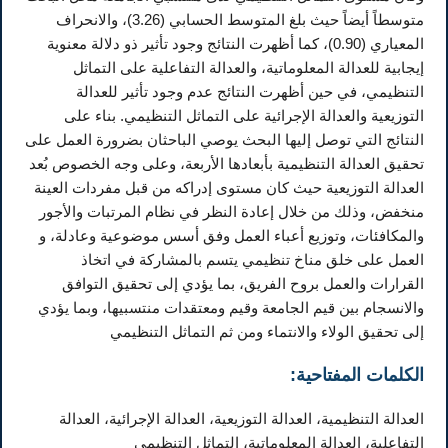
متوسطاً أيضاً حيث بلغ المتوسط الحسابي (3.26)، والانحراف
المعياري (0.90)، كما أظهرت النتائج وجود تأثير ذو دلالة معنوية
إيجابية للعدالة المعلوماتية، والعدالة التفاعلية على التماثل
التنظيمي، في حين أظهرت النتائج عدم وجود تأثير للعدالة
التوزيعية والعدالة الإجرائية على التماثل التنظيمي. بناء على
النتائج التي توصل إليها البحث يوصي الباحثان بضرورة العمل على
تحقيق العدالة التنظيمية بأبعادها الأربعة، وعلى وجه الخصوص بُعد
العدالة التوزيعية حيث كان مستوى إدراكه من قبل مفردات العينة
منخفض، وذلك من خلال إعادة النظر في نظام المرتبات والأجور
والمكافئات، وتوزيع أعباء العمل وفق أسس موضوعية وعادلة، و
العمل على خلق مناخ تنظيمي يتسم بالمشاركة في اتخاذ
القرارات والعمل بروح الفريق، بما يؤدي إلى تحقيق التوافق
والانسجام بين قيم الجامعة وقيم ومعتقدات منتسبيها، وبما يؤدي
إلى تحقيق الولاء والانتماء ومن ثم التماثل التنظيمي
الكلمات المفتاحية:
العدالة التنظيمية، العدالة التوزيعية، العدالة الإجرائية، العدالة
التفاعلية، العدالة المعلوماتية، التماثل التنظيمي