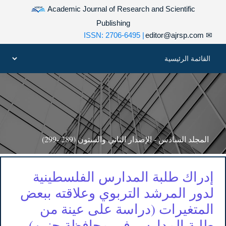
Academic Journal of Research and Scientific
Publishing
| ISSN: 2706-6495
editor@ajrsp.com
✉
المجلد السادس - الإصدار الثاني والستون (289 -299)
إدراك طلبة المدارس الفلسطينية
لدور المرشد التربوي وعلاقته ببعض
المتغيرات (دراسة على عينة من
طلبة المدارس في محافظة جنين)