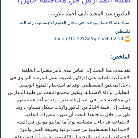
الدكتور/ عبد المجيد نايف أحمد علاونة
أستاذ علم الاجتماع وباحث في مجال العلوم الاجتماعية، رام الله،
فلسطين
doi.org/10.52132/Ajrsp/v6.62.14
الملخص:
لقد هدف هذا البحث إلى قياس مدى تأثير متغيرات الخلفية
الاجتماعية للطلبة على إدراكهم لطبيعة عمل المرشد التربوي في
داخل المجتمع الفلسطيني، وقد تم استخدام المنهج الوصفي
التحليلي، وأداة الاستبانة، وتكون مجتمع البحث من طلبة المدارس
في محافظة جنين في شمال فلسطين، وقد تم أخذ عينة منهم
وصلت إلى قيمة 2114 من الذكور والإناث بشكل متساوي، وقد
ظهر من خلال نتائج هذا البحث أن صورة متغيرات الخلفية
الاجتماعية قد جاءت متطابقة نوعاً ما لما هو موجود في البيئة
الاجتماعية الفلسطينية من حيث نوعية وطبيعة العمل والنوع
الاجتماعي المتوازن والتحصيل الاكاديمي وغيره، أما فيما يتعلق