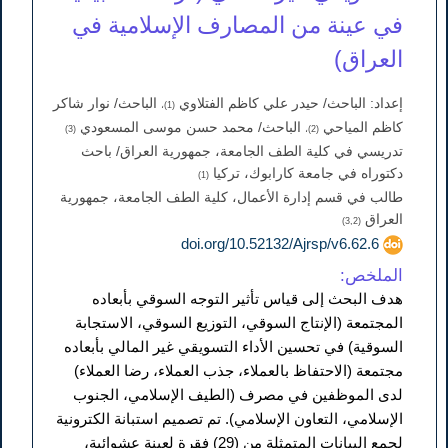
في عينة من المصارف الإسلامية في
العراق)
إعداد: الباحث/ حيدر علي كاظم الفتلاوي
الباحث/ نوار شاكر
(1)،
كاظم المياحي
الباحث/ محمد حسن موسى المسعودي
(3)
(2)،
تدريسي في كلية الطف الجامعة، جمهورية العراق/ باحث
دكتوراه في جامعة كارابوك، تركيا
(1)
طالب في قسم إدارة الأعمال، كلية الطف الجامعة، جمهورية
العراق
(3,2)
doi.org/10.52132/Ajrsp/v6.62.6
الملخص:
هدف البحث إلى قياس تأثير التوجه السوقي بأبعاده
المجتمعة (الإنتاج السوقي، التوزيع السوقي، الاستجابة
السوقية) في تحسين الأداء التسويقي غير المالي بأبعاده
مجتمعة (الاحتفاظ بالعملاء، جذب العملاء، رضا العملاء)
لدى الموظفين في مصرف (الطيف الإسلامي، الجنوب
الإسلامي، التعاون الإسلامي). تم تصميم استبانة الكترونية
لجمع البيانات المتمثلة من (29) فقرة لعينة عشوائية،