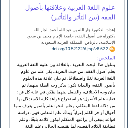
علوم اللغة العربية وعلاقتها بأصول
الفقه (بين التأثر والتأثير)
إعداد: الدكتور/ جار الله بن عبد الله أحمد الجار الله
دكتوراه في أصول الفقه، جامعة الإمام محمد بن سعود
الإسلامية، بالرياض، المملكة العربية السعودية
doi.org/10.52132/Ajrsp/v6.62.3
الملخص:
يتناول هذا البحث التعريف بالعلاقة بين علوم اللغة العربية
بعلم أصول الفقه، من حيث التعريف بكل علم من علوم
اللغة العربية لغتًا واصطلاحًا، ثم بيان علاقة هذه العلوم
بأصول الفقه، والبداية تكون بذكر وجه الصلة بينهما، ثم
بيان وجه الاختلاف، والفصل بينهما يمْكن في غاية كل فن؛
فغاية علم الأصول: هو استخراج قواعد كلية للاستدلال بها
من دلالة لفظ المتكلم، وعلم النحو: علم بأصول يعرف منها
أحوال أواخر الكلم إعراباً وبناءً، علم المعاني فهي: دراسة
قواعد ينبغي أن يراعيها المتكلم ليكون كلامه بليغًا، وعلم
مُطابقة الكلام الفصيح لما يقتضيه الحال، وعلم اللغة