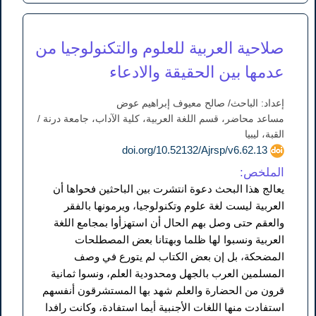
صلاحية العربية للعلوم والتكنولوجيا من
عدمها بين الحقيقة والادعاء
إعداد: الباحث/ صالح معيوف إبراهيم عوض
مساعد محاضر، قسم اللغة العربية، كلية الآداب، جامعة درنة /
القبة، ليبيا
doi.org/10.52132/Ajrsp/v6.62.13
الملخص:
يعالج هذا البحث دعوة انتشرت بين الباحثين فحواها أن
العربية ليست لغة علوم وتكنولوجيا، ويرمونها بالفقر
والعقم حتى وصل بهم الحال أن استهزأوا بمجامع اللغة
العربية ونسبوا لها ظلما وبهتانا بعض المصطلحات
المضحكة، بل إن بعض الكتاب لم يتورع في وصف
المسلمين العرب بالجهل ومحدودية العلم، ونسوا ثمانية
قرون من الحضارة والعلم شهد بها المستشرقون أنفسهم
استفادت منها اللغات الأجنبية أيما استفادة، وكانت رافدا