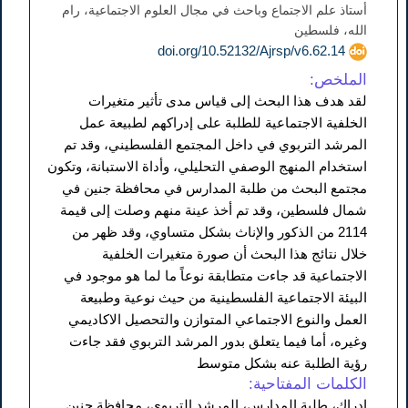
أستاذ علم الاجتماع وباحث في مجال العلوم الاجتماعية، رام
الله، فلسطين
doi.org/10.52132/Ajrsp/v6.62.14
الملخص:
لقد هدف هذا البحث إلى قياس مدى تأثير متغيرات
الخلفية الاجتماعية للطلبة على إدراكهم لطبيعة عمل
المرشد التربوي في داخل المجتمع الفلسطيني، وقد تم
استخدام المنهج الوصفي التحليلي، وأداة الاستبانة، وتكون
مجتمع البحث من طلبة المدارس في محافظة جنين في
شمال فلسطين، وقد تم أخذ عينة منهم وصلت إلى قيمة
2114 من الذكور والإناث بشكل متساوي، وقد ظهر من
خلال نتائج هذا البحث أن صورة متغيرات الخلفية
الاجتماعية قد جاءت متطابقة نوعاً ما لما هو موجود في
البيئة الاجتماعية الفلسطينية من حيث نوعية وطبيعة
العمل والنوع الاجتماعي المتوازن والتحصيل الاكاديمي
وغيره، أما فيما يتعلق بدور المرشد التربوي فقد جاءت
رؤية الطلبة عنه بشكل متوسط
الكلمات المفتاحية:
إدراك، طلبة المدارس، المرشد التربوي، محافظة جنين.