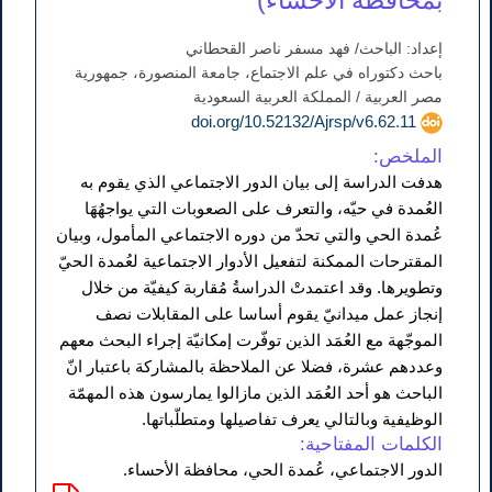
إعداد: الباحث/ فهد مسفر ناصر القحطاني
باحث دكتوراه في علم الاجتماع، جامعة المنصورة، جمهورية
مصر العربية / المملكة العربية السعودية
doi.org/10.52132/Ajrsp/v6.62.11
الملخص:
هدفت الدراسة إلى بيان الدور الاجتماعي الذي يقوم به
العُمدة في حيّه، والتعرف على الصعوبات التي يواجهُهَا
عُمدة الحي والتي تحدّ من دوره الاجتماعي المأمول، وبيان
المقترحات الممكنة لتفعيل الأدوار الاجتماعية لعُمدة الحيّ
وتطويرها. وقد اعتمدتْ الدراسةُ مُقاربة كيفيّة من خلال
إنجاز عمل ميدانيّ يقوم أساسا على المقابلات نصف
الموجّهة مع العُمَد الذين توفّرت إمكانيّة إجراء البحث معهم
وعددهم عشرة، فضلا عن الملاحظة بالمشاركة باعتبار انّ
الباحث هو أحد العُمَد الذين مازالوا يمارسون هذه المهمّة
الوظيفية وبالتالي يعرف تفاصيلها ومتطلّباتها.
الكلمات المفتاحية:
الدور الاجتماعي، عُمدة الحي، محافظة الأحساء.