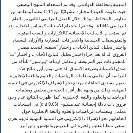
المهنية بمحافظة الدوادمي، وقد تم استخدام المنهج الوصفي،
حيث تكونت العينة المختارة عشوائيًا من 1114 معلماً ومعلمة من
مدارس المحافظة، وذلك خلال الفصل الدراسي الثاني من العام
الدراسي 1444هـ، وقد تم استخدام الاستبانة كمقياس للاتجاه، وقد
تم استخدام الأساليب الإحصائية كالتكرارات والنسب المئوية
والمتوسطات الحسابية والانحرافات المعيارية والأوزان النسبية،
واختبار تحليل التباين الأحادي، واختبار "شيفيه، لتحديد مصدر
الفروق الدالة بعد إجراء اختبار تحليل التباين الأحادي، و اختبار "ت"
للمجموعات غير المرتبطة، و معامل ارتباط "بيرسون" للتأكد من
صدق الاستبانة بطريقة الاتساق الداخلي. ومن أبرز نتائج هذه
الدراسة أن معلمي ومعلمات الرياضيات والعلوم واللغة الإنجليزية
لديهم مستوى اتجاهات مرتفع نحو الإشراف الإلكتروني في التنمية
المهنية، وذلك من وجهة نظر أفراد العينة من معلمي ومعلمات
الرياضيات والعلوم واللغة الإنجليزية، كما أظهرت النتائج عدم وجود
فروق ذات دلالة إحصائية عند مستوى (0.05 ≥ α) في استجابات
معلمي ومعلمات الرياضيات والعلوم واللغة الإنجليزية حول
اتجاهاتهم نحو الإشراف الإلكتروني في التنمية المهنية لديهم تعزى
لمتغير نمط التعليم ولخبرة في التدريس والجنس. ومن أبرز
التوصيات: استخدام التقنية الحديثة وتطبيقات التواصل في