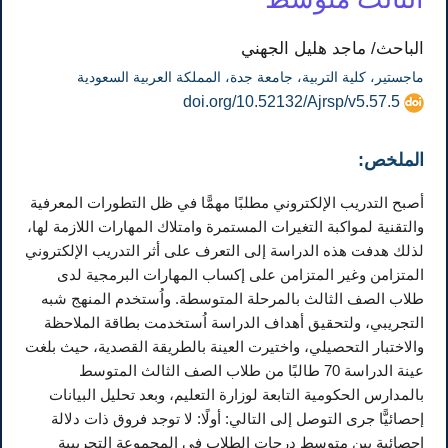
الباحث/ ماجد هليل الجهني
ماجستير، كلية التربية، جامعة جدة، المملكة العربية السعودية
doi.org/10.52132/Ajrsp/v5.57.5
الملخص:
أصبح التدريب الإلكتروني مطلبًا مهمًّا في ظل التطورات المعرفية
والتقنية لمواكبة التغيرات المستمرة وامتلاك المهارات اللازمة لها،
لذلك هدفت هذه الدراسة إلى التعرف على أثر التدريب الإلكتروني
المتزامن وغير المتزامن على إكساب المهارات البرمجية لدى
طلاب الصف الثالث بالمرحلة المتوسطة. واُستخدم المنهج شبه
التجريبي، ولتحقيق أهداف الدراسة اُستخدمت بطاقة الملاحظة
والاختبار التحصيلي، واختيرت العينة بالطريقة القصدية، حيث بلغت
عينة الدراسة 70 طالبًا من طلاب الصف الثالث المتوسط
بالمدارس الحكومية التابعة لوزارة التعليم، وبعد تحليل البيانات
إحصائيًّا جرى التوصل إلى التالي: أولًا: لا توجد فروق ذات دلالة
إحصائية بين متوسط درجات الطلاب في المجموعة التجريبية