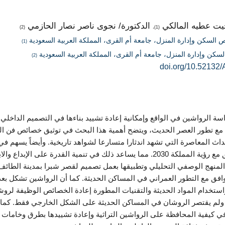
خيت عطيه المالكي
الدكتورة/ نجوى ناصر نصار الحازمي
(2)
(1)،
 السكن وإدارة المنزل، جامعة أم القرى، المملكة العربية السعودية
(1)
سكن وإدارة المنزل، جامعة أم القرى، المملكة العربية السعودية
(2)
doi.org/10.52132/
 الرواشين في الواقع وإمكانية إعادة تشييد بناءها في التصميم الداخلي 
ة مع تطور العصر الحديث، ويتضح أهمية هذا البحث في توثيق خصائص فن ال
اث المعاصرة التي تشهد اندثارا متسارعا لشواهد تاريخية. وأيضاً يسهم في 
بشكل جمالي يتوافق مع رؤية المملكة 2030. مما يساعد ذلك في تنمية ا
منهج الوصفي التحليلي وتطبيقها بعمل تصميم لقصر شبرا بمدينة الطائف، 
توافق مع التطور العمراني في المساكن الحديثة. كما أن الرواشين تشكل بع
ستخدام المواد الحديثة والتقنيات المطورة إعادة الخصائص الوظيفة لروش
لم يقتصر الروشان في المساكن الحديثة على الشكل الخارجي فقط. كما 
 كيفية المحافظة على الرواشين التراثية وإعادة تشييدها بطرق وخامات 