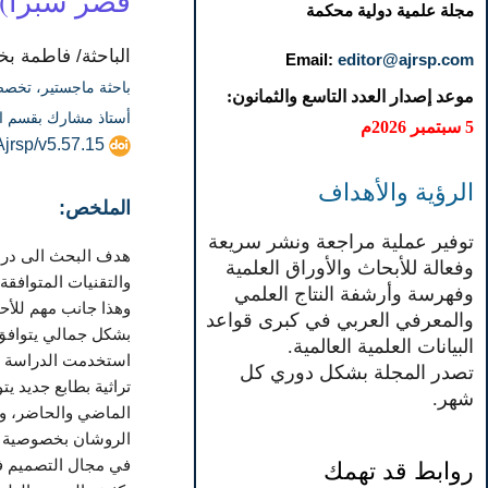
قصر شبرا)
مجلة علمية دولية محكمة
الباحثة/ فاطمة ب
Email:
editor@ajrsp.com
باحثة ماجستير، تخصص
موعد إصدار العدد التاسع والثمانون:
أستاذ مشارك بقسم ال
5 سبتمبر 2026م
Ajrsp/v5.57.15
الرؤية والأهداف
الملخص:
توفير عملية مراجعة ونشر سريعة
هدف البحث الى دراسة
وفعالة للأبحاث والأوراق العلمية
والتقنيات المتوافق
وفهرسة وأرشفة النتاج العلمي
وهذا جانب مهم للأحد
والمعرفي العربي في كبرى قواعد
البيانات العلمية العالمية.
استخدمت الدراسة ال
تصدر المجلة بشكل دوري كل
تراثية بطابع جديد ي
شهر.
الماضي والحاضر، وا
الروشان بخصوصية و
روابط قد تهمك
في مجال التصميم في