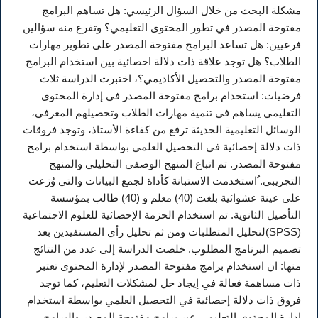
مشكلة البحث من خلال السؤال الرئيسي: هل تساهم البرامج
مفتوحة المصدر في تطور المحتوى التعليمي؟ وتفرع منه سؤالين
فرعيين: هل تساعد البرامج مفتوحة المصدر على تطوير مهارات
الطلاب؟ هل توجد علاقة ذات دلالة احصائية بين استخدام البرامج
مفتوحة المصدر والتحصيل الأكاديمي؟، اختبرت الدراسة ثلاث
فرضيات: استخدام برامج مفتوحة المصدر في إدارة المحتوى
التعليمي يساهم في تنمية مهارات الطلاب وتحصيلهم المعرفي،
الوسائل التعليمية الحديثة ترفع من كفاءة الأستاذ، وتوجد فروقات
ذات دلالة إحصائية في التحصيل العلمي بواسطة استخدام برامج
مفتوحة المصدر. تم اتباع المنهج الوصفي التحليلي والمنهج
التجريبي. ُاستخدمت الاستبانة كأداة لجمع البيانات والتي وُزعت
على عينة عشوائية بلغت (40) معلم و (40) طالب بمؤسسة
التأصيل الثانوية. تم استخدام الحزمة الإحصائية للعلوم الاجتماعية
(SPSS)لتحليل المتطلبات ومن ثم تحليل رأي المستفيدين بعد
تصميم البرنامج المطلوب. خلصت الدراسة إلى عدد من النتائج
منها: ان استخدام برامج مفتوحة المصدر لإدارة المحتوى تعتبر
ذات مساهمة فعالة في إيجاد حل لمشكلات التعليم، كما توجد
فروق ذات دلالة إحصائية في التحصيل العلمي بواسطة استخدام
إدارة المحتوى التعليمي عبر برامج مفتوحة المصدر والبرامج