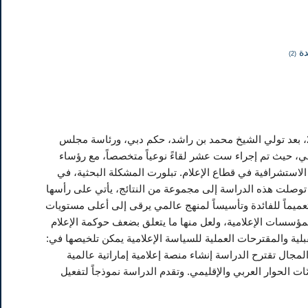
دة
(2)
تقوم الدراسة على تحليل التحولات التي ألمّت بالمشهد الإعلامي من عام 2006 حتّى عام 2022، بعد تولي الشيخ محمد بن راشد، حكم دبي، ورئاسة مجلس
يلي، حيث تم إجراء ست عشر لقاءً نوعياً متخصصاً، مع رؤساء
لاستشرافية في قطاع الإعلام. تبلورت المشكلة البحثية، في
توصلت هذه الدراسة إلى مجموعة من النتائج، يأتي على رأسها
عميماً للفائدة وتأسيساً لمنهج عالمي يرقى إلى أعلى مستويات
المؤسسات الإعلامية، ولعل منها ما يتعلق بضعف حوكمة الإعلام
ة والمقترحات العملية للسياسة الإعلامية يمكن تلخيصها في:
ال تقترح الدراسة إنشاء منصة إعلامية إماراتية عالمية
 الحوار العربي والإقليمي. وتقدم الدراسة نموذجاً لتفعيل