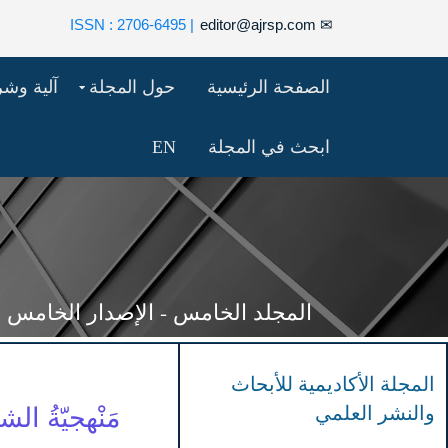
| ISSN : 2706-6495
editor@ajrsp.com
✉
الصفحة الرئيسية
حول المجلة
آلية وش
ابحث في المجلة
EN
المجلد الخامس - الإصدار الخامس والخمس
المجلة الأكاديمية للأبحاث
والنشر العلمي
مَنْهجيّةُ ا