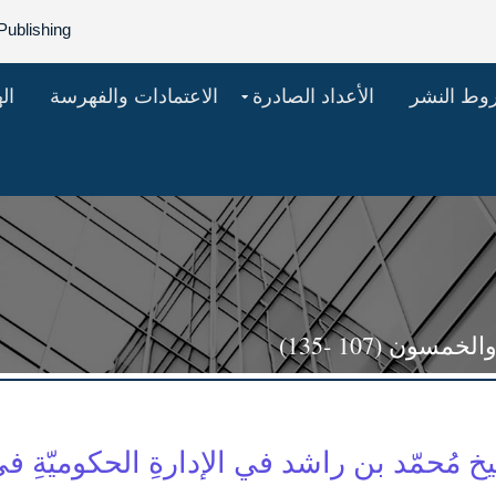
Publishing
روط النشر
الأعداد الصادرة
الاعتمادات والفهرسة
ال
ون (107 -135)
لشيخ مُحمّد بن راشد في الإدارةِ الحكوميّةِ في