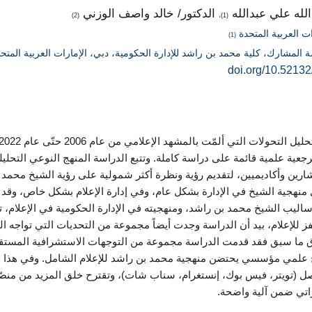
الله علي عبدالله
الدكتور/ خالد واصف الوزني
(2)
(1)،
ات العربية المتحدة
(1)
ة المشارك، كلية محمد بن راشد للإدارة الحكومية، دبي، الإمارات العربية المتح
doi.org/10.52132
مرجعية علمية قائمة على دراسة كاملة. وتتبع الدراسة المنهج النوعي التحل
رين وأكاديميين، لتقديم رؤية ونظرة أكثر شمولية على رؤية الشيخ محمد ا
منهجية الشيخ في الإدارة بشكل عام، وفي إدارة الإعلام بشكل خاص، وقد 
اليب الشيخ محمد بن راشد، ومنهجيته في الإدارة الحكومية في الإعلام، ت
فز للإعلام، بيد أن الدراسة وجدت أيضاً مجموعة من التحديات التي تواجه 
ق ما سبق فقد قدمت الدراسة مجموعة من التوجهات الاستشرافية المستقبلي
 علمي مؤسسي يحتضن منهجية محمد بن راشد للإعلام الشامل. وفي هذا المج
ل (تويتر، فيس بوك، إنستغرام، سناب شات)، وتقترح خلق المزيد من منصّات
راتي ضمن آلية واضحة.