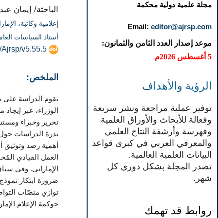
مجلة علمية دولية محكمة
الباحثة/ إيمان عبد
إعلامية وكاتبة، الإمار
Email:
editor@ajrsp.com
أستاذ السياسات العام
موعد إصدار العدد الثامن والثمانون:
/Ajrsp/v5.55.5
5 أغسطس 2026م
الملخص:
الرؤية والأهداف
توفير عملية مراجعة ونشر سريعة
الوزراء، عبر إيجاد 
وفعالة للأبحاث والأوراق العلمية
تحرير وخبراء ومستشا
وفهرسة وأرشفة النتاج العلمي
ندرة الدراسات حول 
والمعرفي العربي في كبرى قواعد
أهمية رصد وتوثيق أس
البيانات العلمية العالمية.
العمل القيادي المُح
تصدر المجلة بشكل دوري كل
الإماراتي. وفي سيا
شهر.
ضرورة ابتكار نموذج
توازي منصّات التواص
حوكمة الإعلام الإما
روابط قد تهمك