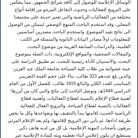
الوسائل الإعلامية للوصول إلى كافة شرائح الجمهور، مما ينعكس
على الترويج للفعاليات وحدوث التفاعل المرجو من إقامة أنواع
مختلفة من الفعاليات الرياضية والتي تعتبر حديثة على مجتمعنا
المحلي، وقد استخدم الباحث المنهج الوصفي ليتمكن من الوصول
الى نتائج تفيد الموضوع. واستخدم الباحث مصدرين أساسيين
للمعلومات اولاً مصادر البيانات الثانوية والمتمثلة في الكتب
العلمية، والدراسات السابقة القريبة من موضوع البحث،
والمقالات الصحفية، والمواقع الإلكترونية، ذات الصلة بموضوع
البحث، والاستبيان كأداة رئيسية للبحث، تم تطبيق الدراسة على
عينة عشوائية من طلاب كلية السياحة بجامعة الملك عبد العزيز،
والذين بلغ عددهم 323 طالب، بناءً على حجم العينة التقريبي
المناسب للعدد الكلي والبالغ 1819 طالب، للفصل الأول من العام
الدراسي 1444هـ، وتوصل الباحث إلى نتائج والتي كان من أبرزها:
أهمية قطاع الإعلام بالنسبة لقطاع الفعاليات، وأهمية قطاع
الفعاليات بالنسبة لقطاع السياحة، والترويج الفعال للفعالية
الرياضية الحديث إقامتها يبدأ بالتثقيف بها وبقواعدها وكل ما يخص
طريقة اداءها، ثم يأتي دور الترويج لإقامتها، ولم يعد الإعلام المرئي
مرهون بأصحاب المهنة الإعلامية، بل كل من لديه هاتف ذكي
يستطيع ان يكون إعلامي أثناء تغطيته وبثه للمادة الإعلامية عبر