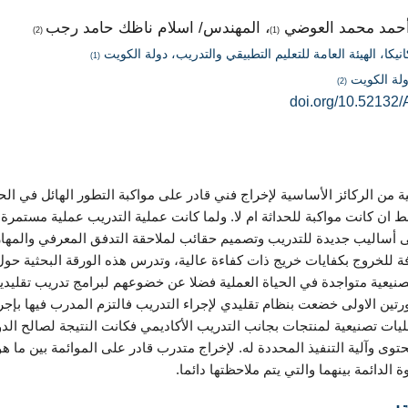
أحمد محمد العوضي
، المهندس/ اسلام ناظك حامد رجب
(2)
(1)
كا، الهيئة العامة للتعليم التطبيقي والتدريب، دولة الكويت
(1)
دولة الكويت
(2)
doi.org/10.52132/
يبية من الركائز الأساسية لإخراج فني قادر على مواكبة التطور الهائل في ال
ان كانت مواكبة للحداثة ام لا. ولما كانت عملية التدريب عملية مستمرة لا 
أساليب جديدة للتدريب وتصميم حقائب لملاحقة التدفق المعرفي والمهار
ة للخروج بكفايات خريج ذات كفاءة عالية، وتدرس هذه الورقة البحثية حول
صنيعية متواجدة في الحياة العملية فضلا عن خضوعهم لبرامج تدريب تقليد
تين الاولى خضعت بنظام تقليدي لإجراء التدريب فالتزم المدرب فيها بإجراء
ليات تصنيعية لمنتجات بجانب التدريب الأكاديمي فكانت النتيجة لصالح الدو
توى وآلية التنفيذ المحددة له. لإخراج متدرب قادر على الموائمة بين ما
 الدائمة بينهما والتي يتم ملاحظتها دائما.