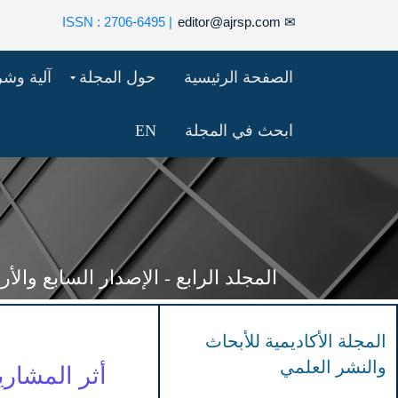
| ISSN : 2706-6495
editor@ajrsp.com
✉
الصفحة الرئيسية
حول المجلة
آلية وش
ابحث في المجلة
EN
المجلد الرابع - الإصدار السابع والأربعون (77
المجلة الأكاديمية للأبحاث
والنشر العلمي
أثر المشاري