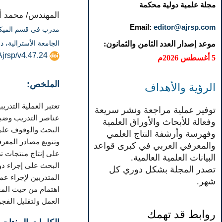
مجلة علمية دولية محكمة
المهندس/ محمد 
Email:
editor@ajrsp.com
مدرب في قسم الميكاني
الجامعة الأسترالية، 
موعد إصدار العدد الثامن والثمانون:
Ajrsp/v4.47.24
5 أغسطس 2026م
الملخص:
الرؤية والأهداف
تعتبر العملية التدر
توفير عملية مراجعة ونشر سريعة
عناصر التدريب وضبط 
وفعالة للأبحاث والأوراق العلمية
البحث والوقوف على 
وفهرسة وأرشفة النتاج العلمي
وتنويع مصادر المعرف
والمعرفي العربي في كبرى قواعد
على إنتاج منتجات ت
البيانات العلمية العالمية.
البحث على إجراء دور
تصدر المجلة بشكل دوري كل
المتدربين لإجراء عم
شهر.
اهتمام من حيث المح
العمل ولتقليل الفجوة
روابط قد تهمك