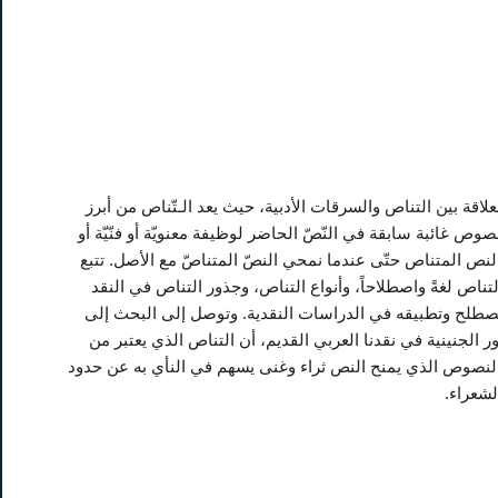
قة بين التناص والسرقات الأدبية، حيث يعد الـتّناص من أبرز
نصوص غائبة سابقة في النّصّ الحاضر لوظيفة معنويّة أو فنّيّة أو
لنص المتناص حتّى عندما نمحي النصّ المتناصّ مع الأصل. تتبع
ناص لغةً واصطلاحاً، وأنواع التناص، وجذور التناص في النقد
لمصطلح وتطبيقه في الدراسات النقدية. وتوصل إلى البحث إلى
ر الجنينية في نقدنا العربي القديم، أن التناص الذي يعتبر من
 النصوص الذي يمنح النص ثراء وغنى يسهم في النأي به عن حدود
لشعراء.