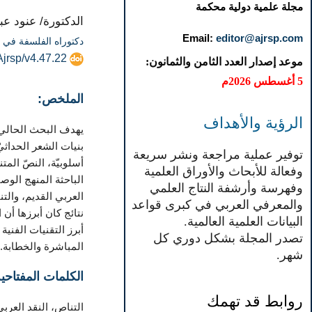
مجلة علمية دولية محكمة
الدكتورة/ عنود عب
Email:
editor@ajrsp.com
دكتوراه الفلسفة في ا
Ajrsp/v4.47.22
موعد إصدار العدد الثامن والثمانون:
5 أغسطس 2026م
الملخص:
الرؤية والأهداف
يهدف البحث الحالي إ
بنيات الشعر الحداثيّ
توفير عملية مراجعة ونشر سريعة
أسلوبيّة، النصّ الم
وفعالة للأبحاث والأوراق العلمية
الباحثة المنهج الوص
وفهرسة وأرشفة النتاج العلمي
العربي القديم، والت
والمعرفي العربي في كبرى قواعد
نتائج كان أبرزها أن 
البيانات العلمية العالمية.
أبرز التقنيات الفني
تصدر المجلة بشكل دوري كل
المباشرة والخطابة. 
شهر.
الكلمات المفتاحية
روابط قد تهمك
التناص، النقد العربي