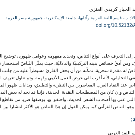
د الجبار كريدي العنزي
لآداب، قسم اللغة العربية وآدابها، جامعة الإسكندرية، جمهورية مصر العربية
doi.org/10.52132/
لى التعرف على أنواع التناص، وتحديد مفهومه وعوامل ظهوره، توضيح العلا
، ومن أدقّ خصائص بنيته التركيبيّة والدلاليّة، حيث يمثّل التّناصّ استحضار 
تناصّ له مقدرة سحرية، تمكّنه من أن يجعل القارئ مسيطراً عليه من جانب ا
في التحليلي، لأنه أقرب الى عرض العمل الأدبي وفهمه. وتم تناول تعريف الت
ناص عند النقاد العرب المعاصرين بين النظرية والتطبيق، وبدايات ظهور ا
التناص وإن کان من المصطلحات النقدية الحديثة، فإننا قد نجد له بعض البذو
ة التي عني بها أصحاب الشعر الحديث، واحتفوا بها بوصفها ضربا من تقاطع
وهو التناص القرآني كما يمكن القول إن هذا التناص هو الأكثر انتشارا بين ا
:
، النقد الغربي