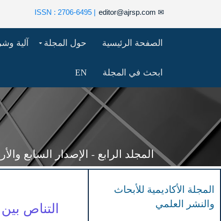
| ISSN : 2706-6495
editor@ajrsp.com
✉
الصفحة الرئيسية
حول المجلة
آلية وش
ابحث في المجلة
EN
المجلد الرابع - الإصدار السابع والأربعون (46
المجلة الأكاديمية للأبحاث
والنشر العلمي
التناص بين 