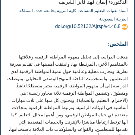
الدكتورة/ إيمان فهد فايز الشريف
أستاذ تقنيات التعليم المساعد، كلية التربية بجامعة جدة، المملكة
العربية السعودية
doi.org/10.52132/Ajrsp/v4.46.8
الملخص:
هدفت الدراسة إلى تحليل مفهوم المواطنة الرقمية وعلاقتها
بالمفاهيم الأخرى المرتبطة بها، وانبثقت أهميتها في تقديم معرفة
نظرية، وتجارب محلية وعالمية حول تنمية المواطنة الرقمية لدى
المتعلمين، واستخدمت الباحثة المنهج الوصفي التحليلي، وتوصلت
الدراسة إلى أن مفهوم المواطنة الرقمية يعتبر مصطلحًا ناشئًا
ومتطورًا، وتتضمن المواطنة الرقمية ثلاثة محاور رئيسة؛ هي:
(الاحترام، التعليم، والحماية)، ويحتوي كل منها على ثلاث مهارات
أساسية في البيئات الرقمية، وترتبط المواطنة الرقمية بمجالات
متعددة في حياة المواطن الرقمي، ومن أهمها مجال التعليم. كما
أنها ترتبط ارتباطًا مباشرًا بالإنترنت والخدمات المتعددة التي
تقدمها للمتعلمين، والقواعد والسلوكيات ذات العلاقة باستخدامها،