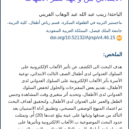
الباحثة/ زينب عبد الله عبد الوهاب القريني
ماجستير التربية في الطفولة المبكرة، قسم رياض أطفال، كلية التربية،
جامعة الملك فيصل، المملكة العربية السعودية
doi.org/10.52132/Ajrsp/v4.46.15
الملخص:
هدف البحث الى الكشف عن تأثير الألعاب الإلكترونية على
السلوك العدواني لدى أطفال الصف الثالث الابتدائي، توعية
الأسرة بأثر الألعاب الإلكترونية على السلوك العدواني لدى
الأطفال، تقديم بعض المقترحات والحلول لخفض السلوك
العدواني لدى الأطفال، وتحديد أثر متغيري وقت المشاهدة وجنس
الطفل والعمر على العدوان لدى الأطفال، ولتحقيق أهداف البحث
تم اعتماد المنهج الوصفي المسحي، وتطبيق أداة الاستبيان بعد
التأكد من صدقها وثباتها على عينة يبلغ عددها (20) أُم، وتمثلت
حدود البحث الموضوعية ب الألعاب الالكترونية وتأثيرها على
العدوان لدى أطفال الصف الثالث الابتدائي، والحدود الزمنية