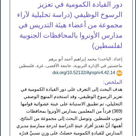
دور القيادة الكمومية في تعزيز
الرسوخ الوظيفي (دراسة تحليلية لآراء
مجموعة من أعضاء هيئة التدريس في
مدارس الأونروا بالمحافظات الجنوبية
لفلسطين)
إعداد: الباحث/ محمد إبراهيم أحمد أبو برهم
ماجستير في الإدارة التربوية، جامعة الأقصى، غزة، فلسطين
doi.org/10.52132/Ajrsp/v4.42.14
الملخص:
هدف البحث إلى التعرف على دور القيادة الكمومية في
تعزيز الرسوخ الوظيفي، وقد استخدم المنهج الوصفي
التحليلي، تم تطبيق الاستبانة على عينة عشوائية قوامها
(369) فرداً من المعلمين بمدارس الأونروا بمحافظات
جنوب فلسطين. وتوصل البحث إلى مجموعة من النتائج،
أهمها: أنَّ تقديرَ أفرادِ عينةِ الدراسةِ لدرجةِ ممارسةِ مديري
المدارسِ للقيادةِ الكمومية حصلتْ على وزنٍ نسبيِّ قدرُه