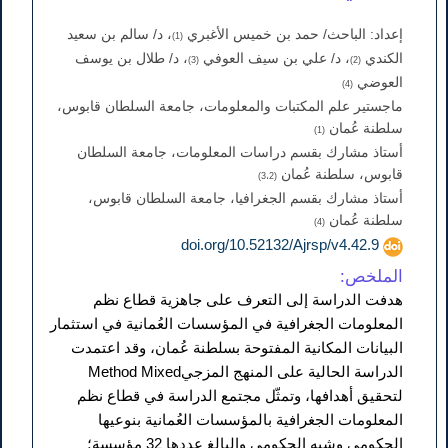
إعداد: الباحث/ حمد بن خميس الأغبري
، د/ سالم بن سعيد
(1)
الكندي
، د/ علي بن سيف العوفي
، د/ طلال بن يوسف
(3)
(2)
العوضي
(4)
ماجستير علم المكتبات والمعلومات، جامعة السلطان قابوس،
سلطنة عُمان
(1)
أستاذ مشارك بقسم دراسات المعلومات، جامعة السلطان
قابوس، سلطنة عُمان
(3،2)
أستاذ مشارك بقسم الجغرافيا، جامعة السلطان قابوس،
سلطنة عُمان
(4)
doi.org/10.52132/Ajrsp/v4.42.9
الملخص:
هدفت الدراسة إلى التعرف على جاهزية قطاع نظم
المعلومات الجغرافية في المؤسسات العُمانية في استثمار
البيانات المكانية المفتوحة بسلطنة عُمان، وقد اعتمدت
الدراسة الحالية على المنهج المزجيMethod Mixed
لتحقيق أهدافها، وتمثّل مجتمع الدراسة في قطاع نظم
المعلومات الجغرافية بالمؤسسات العُمانية بنوعيها
الحكومي وشبه الحكومي والبالغ عددها 32 مؤسسة؛