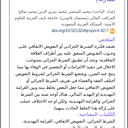
إعداد: الباحث/ محمد المنتصر محمد سري الدين محمد صالح
المراقب المالي (مستشار قانوني)، جامعة نايف العربية للعلوم
الأمنية، المملكة العربية السعودية
doi.org/10.52132/Ajrsp/v4.42.7
الملخص:
تعتمد فكـرة الشـرط الجزائـي أو التعويض الاتفاقي علـى
وجـوب التعـويض المتفق عليه بين أطراف العلاقة
التعاقدية، ونجد أن تطبيق الشرط الجزائي يستوجب
الاخلال في تنفيذ الالتزامات أو التقصير في الوفاء بها مما
ينتج عنه الضرر، ويخضع الشرط الجزائي لشروط التعويض.
أختلف الفقه والقضاء في تعريف الشرط الجزائي أو
التعويض الاتفاقي مما جعل البعض يخلط بينه وبين الغرامة
التهديدية او التهديد المالي، هناك أوجه شبه بين الشرط
الجزائي والغرامة التهديدية، ولكن او جه الاختلاف عملت
على إزالة هذا الخلط الحادث بينهما.
الكلمات المفتاحية:
الشرط الجزائي، التعويض الاتفاقي، الغرامة التهديدية،
التهديد المالي، الخطأ، الضرر.