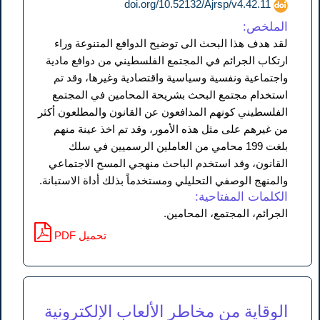
doi.org/10.52132/Ajrsp/v4.42.11
الملخص:
لقد هدف هذا البحث الى توضيح الدوافع المتنوعة وراء
ارتكاب الجرائم في المجتمع الفلسطيني من دوافع مادية
واجتماعية ونفسية وسياسية واقتصادية وغيرها، وقد تم
استخدام مجتمع البحث بشريحة المحامين في المجتمع
الفلسطيني كونهم المدافعون عن القانون والمطلعون أكثر
من غيرهم على مثل هذه الأمور، وقد تم اخذ عينة منهم
بلغت 199 محامي من العاملين الرسميين في سلك
القانون، وقد استخدم الباحث منهجي المسح الاجتماعي
والمنهج الوصفي التحليلي ومستخدماً بذلك أداة الاستبانة.
الكلمات المفتاحية:
الجرائم، المجتمع، المحامين.
PDF تحميل
الوقاية من مخاطر الألعاب الإلكترونية