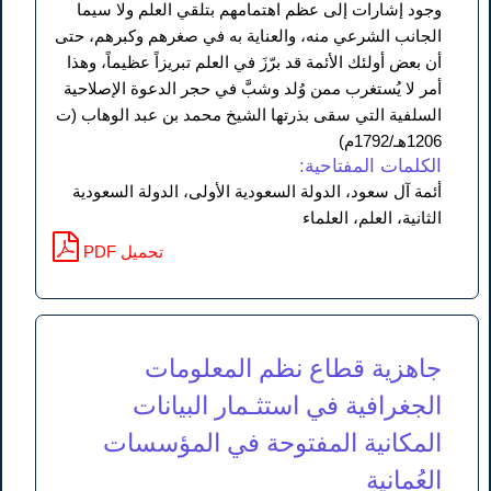
وجود إشارات إلى عظم اهتمامهم بتلقي العلم ولا سيما
الجانب الشرعي منه، والعناية به في صغرهم وكبرهم، حتى
أن بعض أولئك الأئمة قد برّزَ في العلم تبريزاً عظيماً، وهذا
أمر لا يُستغرب ممن وُلد وشبَّ في حجر الدعوة الإصلاحية
السلفية التي سقى بذرتها الشيخ محمد بن عبد الوهاب (ت
1206هـ/1792م)
الكلمات المفتاحية:
أئمة آل سعود، الدولة السعودية الأولى، الدولة السعودية
الثانية، العلم، العلماء
PDF تحميل
جاهزية قطاع نظم المعلومات
الجغرافية في استثـمار البيانات
المكانية المفتوحة في المؤسسات
العُمانية