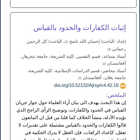
إثبات الكفارات والحدود بالقياس
إعداد: الباحث/ إحسان الله ناصح
، الباحث/ کل الرحمن
(1)
رحماني
(2)
أستاذ مساعد، قسم التفسير، كلية الشريعة، جامعة ننجرهار،
أفغانستـان
(1)
أستاذ محاضر، قسم الدراسات الإسلامية، كلية الشريعة،
جامعة بغلان، أفغانستـان
(2)
doi.org/10.52132/Ajrsp/v4.42.18
الملخص:
إن هذا البحث يهدف الی بيان أراء العلماء حول جواز جريان
القياس في الحدود والکفارات، وتوضيح الرأی الراجح الذي
تؤيده الأدلة، منشأ الخلاف كما قلنا من قبل ان المانعون
قالوا الکفارات والحدود بالقیاس مشتملة على تقديرات لا
تعقل، كإعداد الركعات، فإن العقل لا يدرك الحكمة في
اعتبار خصوص هذا العدد، والقياس فرع تعقل المعنى في