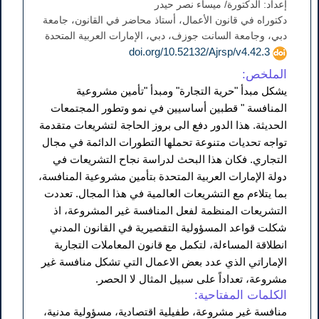
إعداد: الدكتورة/ ميساء نصر حيدر
دكتوراه في قانون الأعمال، أستاذ محاضر في القانون، جامعة
دبي، وجامعة السانت جوزف، دبي، الإمارات العربية المتحدة
doi.org/10.52132/Ajrsp/v4.42.3
الملخص:
يشكل مبدأ "حرية التجارة" ومبدأ "تأمين مشروعية
المنافسة " قطبين أساسيين في نمو وتطور المجتمعات
الحديثة. هذا الدور دفع الى بروز الحاجة لتشريعات متقدمة
تواجه تحديات متنوعة تحملها التطورات الدائمة في مجال
التجاري. فكان هذا البحث لدراسة نجاح التشريعات في
دولة الإمارات العربية المتحدة بتأمين مشروعية المنافسة،
بما يتلاءم مع التشريعات العالمية في هذا المجال. تعددت
التشريعات المنظمة لفعل المنافسة غير المشروعة، اذ
شكلت قواعد المسؤولية التقصيرية في القانون المدني
انطلاقة المساءلة، لتكمل مع قانون المعاملات التجارية
الإماراتي الذي عدد بعض الاعمال التي تشكل منافسة غير
مشروعة، تعداداً على سبيل المثال لا الحصر.
الكلمات المفتاحية:
منافسة غير مشروعة، طفيلية اقتصادية، مسؤولية مدنية،