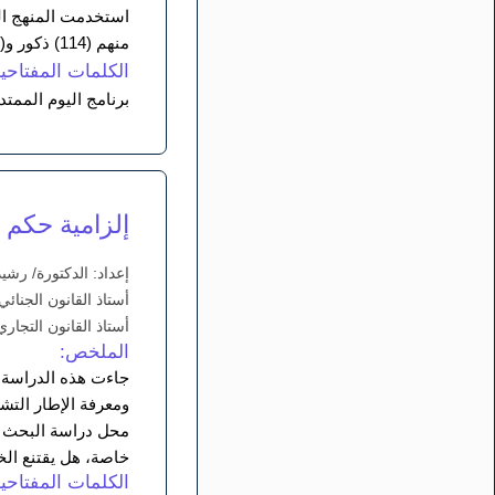
منهم (114) ذكور و(118) إناث وهم يمثلون (100%) من التلاميذ المصنفين ضمن الموهوبين والمنتظمين في برنامج اليوم الأكاديمي الممتد.
الكلمات المفتاحية
برنامج اليوم الممت
إلزامية حكم ا
إعداد: الدكتورة/ رش
أستاذ القانون الجنائ
أستاذ القانون التجار
الملخص:
جاءت هذه الدراسة ب
ومعرفة الإطار التش
محل دراسة البحث ه
خاصة، هل يقتنع الخ
الكلمات المفتاحية