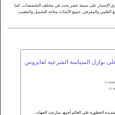
ر الأربعون من المجلة الاكاديمية للابحاث والنشر العلمي في 5 - 8 - 2022م. يحتوي الإصدار على سبعة عشر بحث في مختلف التخصصات، كما
مع العلمي والمعرفي. جميع الأبحاث متاحة للتحميل والتعقيب
على نوازل السياسة الشرعية لفايروس
عبدة
(3)
ية
(1)
الصين 2019م وانتشرت في العالم بداية من عام 2020 م وأصبحت شديدة الخطورة على العالم أجمع، سارعت الجهات