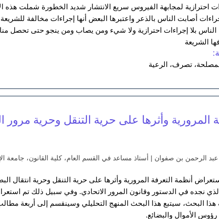
ات احترازية لمجابهة الفيروس سريع الانتشار شديد الخطورة شملت هذه الإج
جراءات أصابت الناس بالذعر واعتبرها البعض أنها إجراءات مخالفة للشري
الناس بلا إجراءات احترازية ولا شيء ومن يصاب ومن ينجو حتى تحصل مناعة
فها الشريعة
:
لمصلحة، تصرف، الرعية
ة المرورية وأثرها على حرية التنقل وحرية مرور 
 عبد الرحمن بن صفوان | أستاذ مساعد في القسم العام، كلية القانون، جامعة الإ
عراض أنظمة التعرفة المرورية وأثرها على حرية التنقل وحرية انتقال البضا
لذي نجده في الدستور وقانون المرور الاتحادي. وفي سبيل ذلك تم استعرا
ذا البحث، سيتبع هذا البحث المنهج التحليلي وسينقسم إلى أربعة مطال
 رؤوس الأموال والبضائع.