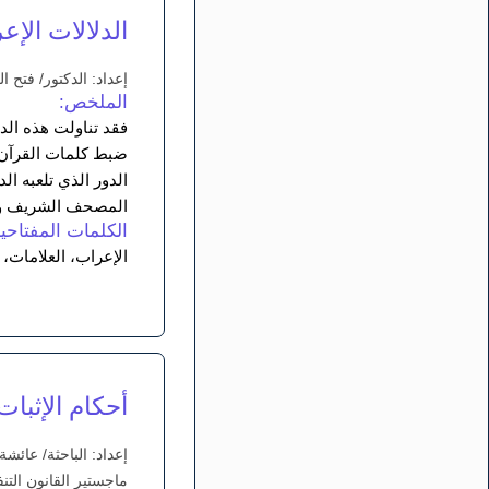
الدلالات الإع
إعداد: الدكتور/ فتح 
الملخص:
فقد تناولت هذه الد
ضبط كلمات القرآن ا
الدور الذي تلعبه ال
المصحف الشريف وقر
الكلمات المفتاحية
الإعراب، العلامات، 
أحكام الإثبا
إعداد: الباحثة/ عائشة
ماجستير القانون التن