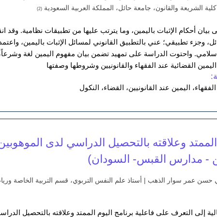
لية الشريعة والقانون، جامعة حائل، المملكة العربية السعودية
(2)
 بيان أحكام الإثبات باليمين، وما يترتب عليها من تطبيقات نظامية. وقد 
ل، وجزء تطبيقي؛ عني بالتطبيق القانوني لمسائل الإثبات باليمين، واعتمد
سلامي. واحتوت الدراسة على تمهيد تضمن بيان مفهوم اليمين لغة وشرعاً، 
ليمين القضائية عند الفقهاء والقانونيين وشروطها وصفتها
:
الفقهاء، اليمين عند القانونيين، القضاء، النكول
 الممتد وعلاقته بالتحصيل الدراسي لدى الموهوبين
ن - مدارس القبس- السودان)
ني حسن عمر سوار الذهب | أستاذ علم النفس التربوي، قسم التربية الخاصة ورياض
ية إلى التعرف على فاعلية برنامج اليوم الممتد وعلاقته بالتحصيل الدراس