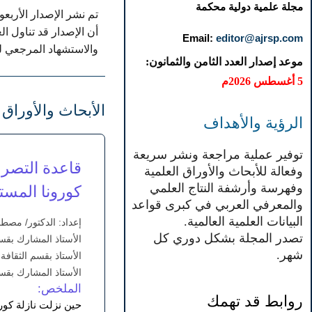
مجلة علمية دولية محكمة
أن الإصدار قد تناول ا
Email:
editor@ajrsp.com
والاستشهاد المرجعي لكا
موعد إصدار العدد الثامن والثمانون:
5 أغسطس 2026م
الأبحاث والأوراق 
الرؤية والأهداف
توفير عملية مراجعة ونشر سريعة
قاعدة التصر
وفعالة للأبحاث والأوراق العلمية
وفهرسة وأرشفة النتاج العلمي
كورونا المست
والمعرفي العربي في كبرى قواعد
البيانات العلمية العالمية.
إعداد: الدكتور/ مص
تصدر المجلة بشكل دوري كل
الأستاذ المشارك بقس
شهر.
الأستاذ بقسم الثقافة
الأستاذ المشارك بقسم
الملخص:
روابط قد تهمك