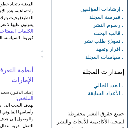
المعنية باتخاذ خطو
. إرشادات المؤلفين
واجتماعية، هذه الإ
. فهرسة المجلة
القطيع) بحيث يترك 
يقولون عليها لا تعر
. رسوم النشر
الكلمات المفتاحية
. قالب البحث
كورونا، السياسة، ا
. نموذج طلب نشر
. اقرار وتعهد
. سياسات المجلة
أنظمة التعرف
إصدارات المجلة
الإمارات
. العدد الحالي
إعداد: الدكتور/ سعيد
. الأعداد السابقة
الملخص:
يهدف البحث الى است
وأساسها القانوني ا
جميع حقوق النشر محفوظة
وللوصول إلى هدف ه
للمجلة الأكاديمية للأبحاث والنشر
التنقل، حرية انتقال