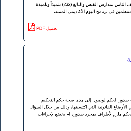
استخدمت المنهج الوصفي وتكون مجتمعها من جميع التلاميذ المصنفين ضمن الموهوبين بالصف الثامن بمدارس القبس والبالغ (232) تلميذاً وتلميذة
PDF تحميل
ة
حظة صدور الحكم لوصول إلى مدى صحة حكم التحكيم
الأوضاع القانونية التي اكتسبتها، وذلك من خلال السؤال
لحكم ملزم لأطراف بمجرد صدوره ام يخضع لإجراءات