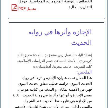
الخصائص، النوعية، المعلومات، المحاسبية، جودة،
التقارير، المالية
PDF تحميل
الإجازة وأثرها في رواية
الحديث
إعداد: الباحث/ فضل ربي مشفق
الباحث/ صديق الله
(1)،
كريمي
| الأستاذ المساعد، قسم الدراسات الإسلامية،
(2)،
كلية الشريعة، جامعة ننجرها، أفغانستان
(1,2)
الملخص:
هذا المقال تحت عنوان: الإجازة و أثرها في رواية
الحديث النبوي. دراسة حديثية تتعلق بحديث النبوي
فهي من الأهمية بمكان, و الهدف من كتابته هو بيان
معنی الإجازة و أنواعها و أثرها في رواية الحديث، الغاية
من الإجازة هي تتابع حفظ الحديث عند الشيوخ،
والسعي لذلك، ووراثة الأمر من شيخٍ لتلميذه، فتستمر