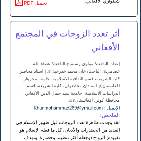
شينواري الأفغاني.
PDF تحميل
أثر تعدد الزوجات في المجتمع
الأفغاني
إعداد: الباحث/ مولوي رستم
الباحث/ عطاء الله
(1)،
عصامي
الباحث/ خان محمد خدرخېل
| استاذ محاضر،
(3)،
(2)،
کلية الشريعة، قسم الثقافية الاسلامية، جامعة ننجرهار،
افغانستان
استاذان محاضران، کلية الشريعة، قسم
(1),
الدراسات الاسلامية، جامعة سید جمال الدين الأفغاني،
محافظة کونر، افغانستان
(2,3),
الإيميل : Khanmohammad269@ymail.com
الملخص:
لقد وجدت ظاهرة تعدد الزوجات قبل ظهور الإسلام في
العديد من الحضارات والأديان، كل ما فعله الإسلام هو
تقييده) الزواج (وجعله أكثر تنظيما وحضارة. وتهدف