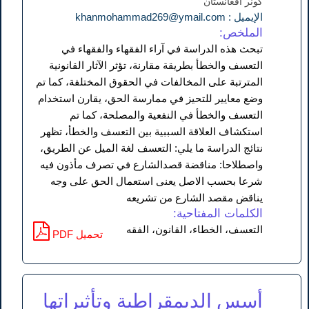
کونر أفغانستان
الإيميل : khanmohammad269@ymail.com
الملخص:
تبحث هذه الدراسة في آراء الفقهاء والفقهاء في
التعسف والخطأ بطريقة مقارنة، تؤثر الآثار القانونية
المترتبة على المخالفات في الحقوق المختلفة، كما تم
وضع معايير للتحيز في ممارسة الحق، يقارن استخدام
التعسف والخطأ في النفعية والمصلحة، كما تم
استكشاف العلاقة السببية بين التعسف والخطأ، تظهر
نتائج الدراسة ما يلي: التعسف لغة الميل عن الطريق،
واصطلاحا: مناقضة قصدالشارع في تصرف مأذون فيه
شرعا بحسب الاصل يعنی استعمال الحق علی وجه
يناقض مقصد الشارع من تشريعه
الكلمات المفتاحية:
التعسف، الخطاء، القانون، الفقه
PDF تحميل
أسس الديمقراطية وتأثيراتها