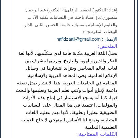
إعداد: الدكتور/ لحفيظ الزعلي
الدكتور/ عبد الرحمان
(1)،
منصوري
| أستاذ باحث في اللسانيات بكلية الآداب
(2)،
والعلوم الإنسانية بنمسيك، جامعة الحسن الثاني بالدار
البيضاء، المغرب
(1,2)
الإيميل : hafidzaali@gmail.com
الملخص:
تحتلّ اللغة العربية مكانة هامة لدى متكلّميها، لأنها لغة
الفكر والدين والهوية والتاريخ، وترتيبها مشرف بين
لغات العالم المعاصر. ويتزايد انتشارها في وسائل
الإعلام العالمية، وفي المعاهد العربية والإسلامية
المقامة في الجامعات الغربية. هذا الانتشار يمثل نقطة
داعمة لإنتاج أدوات وكتب تعلم العربية وتعليمها والبحث
فيها، كما أنه يشجع الاستثمار في إنتاج هذه الأدوات
والمؤلفات. اعتمدنا في هذا المقال على اللسانيات
التطبيقية تنظيرا وتطبيقا، لأنها تهتم بتعليم اللغات
المتباينة، وتمنح لنا الأساس المنهجي لإنجاح العملية
التعليمية التعلمية
الكلمات المفتاحية: