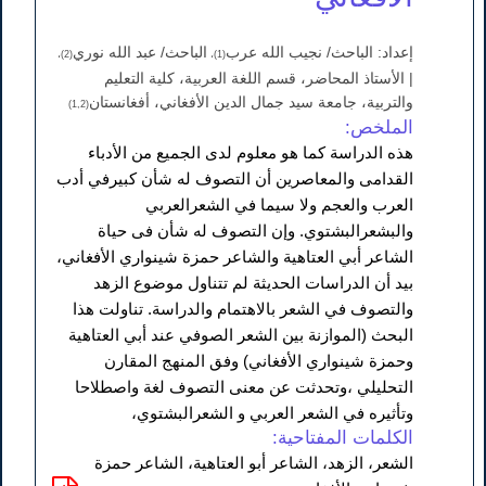
إعداد: الباحث/ نجيب الله عرب
الباحث/ عبد الله نوري
(2)،
(1)،
| الأستاذ المحاضر، قسم اللغة العربية، کلية التعليم
والتربية، جامعة سيد جمال الدين الأفغاني، أفغانستان
(1,2)
الملخص:
هذه الدراسة كما هو معلوم لدى الجميع من الأدباء
القدامى والمعاصرين أن التصوف له شأن كبيرفي أدب
العرب والعجم ولا سيما في الشعرالعربي
والبشعرالبشتوي. وإن التصوف له شأن فى حياة
الشاعر أبي العتاهية والشاعر حمزة شينواري الأفغاني،
بيد أن الدراسات الحديثة لم تتناول موضوع الزهد
والتصوف في الشعر بالاهتمام والدراسة. تناولت هذا
البحث (الموازنة بين الشعر الصوفي عند أبي العتاهية
وحمزة شينواري الأفغاني) وفق المنهج المقارن
التحليلي ،وتحدثت عن معنى التصوف لغة واصطلاحا
وتأثيره في الشعر العربي و الشعرالبشتوي،
الكلمات المفتاحية:
الشعر، الزهد، الشاعر أبو العتاهية، الشاعر حمزة