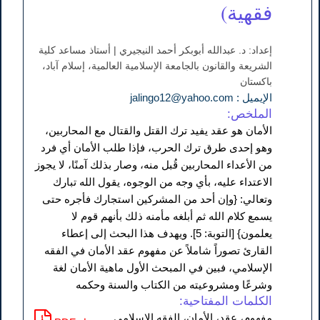
فقهية)
إعداد: د. عبدالله أبوبكر أحمد النيجيري | أستاذ مساعد كلية
الشريعة والقانون بالجامعة الإسلامية العالمية، إسلام آباد،
باكستان
الإيميل : jalingo12@yahoo.com
الملخص:
الأمان هو عقد يفيد ترك القتل والقتال مع المحاربين،
وهو إحدى طرق ترك الحرب، فإذا طلب الأمان أي فرد
من الأعداء المحاربين قُبل منه، وصار بذلك آمنًا، لا يجوز
الاعتداء عليه، بأي وجه من الوجوه، يقول الله تبارك
وتعالي: {وإن أحد من المشركين استجارك فأجره حتى
يسمع كلام الله ثم أبلغه مأمنه ذلك بأنهم قوم لا
يعلمون} [التوبة: 5]. ويهدف هذا البحث إلى إعطاء
القارئ تصوراً شاملاً عن مفهوم عقد الأمان في الفقه
الإسلامي، فبين في المبحث الأول ماهية الأمان لغة
وشرعًا ومشروعيته من الكتاب والسنة وحكمه
الكلمات المفتاحية:
مفهوم، عقد، الأمان، الفقه الإسلامي.