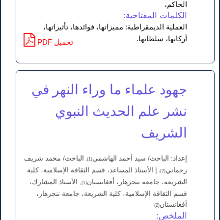
الحاكم،
الكلمات المفتاحية:
العملية الديمقراطية: مميزاتها، فوائدها، تأثيراتها،
أركانها، سلطاتها.
PDF تحميل
جهود علماء ما وراء النهر في
نشر علم الحدیث النبوي
الشریف
إعداد: الباحث/ سيد أحمد الهاشمي
الباحث/ محمد شريف
(1)،
رحماني
| الأستاذ المساعد، قسم الثقافة الإسلامية، كلية
(2)،
الشريعة، جامعة ننجرهار، أفغانستان
, الأستاذ المشارك،
(1)
قسم الثقافة الإسلامية، كلية الشريعة، جامعة ننجرهار،
أفغانستان
(2)
الملخص: