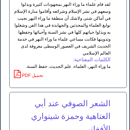
لقد قام علماء ما وراء النهر بمجهودات كثيرة وبذلوا
وسعهم في نشر الإسلام وشرائعه وأقاموا منارة الإسلام
في أماكن شتى ولاشك أن منطقة ما وراء النهر نجيب
نوابغ العلماء والمحدثين والجهابذة في هذا الفن وشغلوا
به وبذلوا حياتهم كلها في نشر السنة وأحيائها وحفظها
وتدوينها فكانت مساعي علماء ما وراء النهر في خدمة
الحديث الشريف في العصور الوسطى معروفة لدى
العالم الإسلامي
الكلمات المفتاحية:
ما وراء النهر، العلماء، علم الحديث، حفظ السنة.
PDF تحميل
الشعر الصوفي عند أبي
العتاهية وحمزة شينواري
الأفغاني